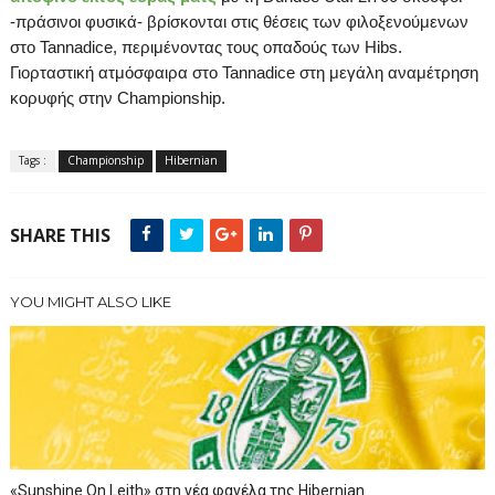
-πράσινοι φυσικά- βρίσκονται στις θέσεις των φιλοξενούμενων
στο
Tannadice
, περιμένοντας τους οπαδούς των Η
ibs
.
Γιορταστική ατμόσφαιρα στο
Tannadice
στη μεγάλη αναμέτρηση
κορυφής στην
Championship
.
Tags :
Championship
Hibernian
SHARE THIS
YOU MIGHT ALSO LIKE
«Sunshine On Leith» στη νέα φανέλα της Hibernian