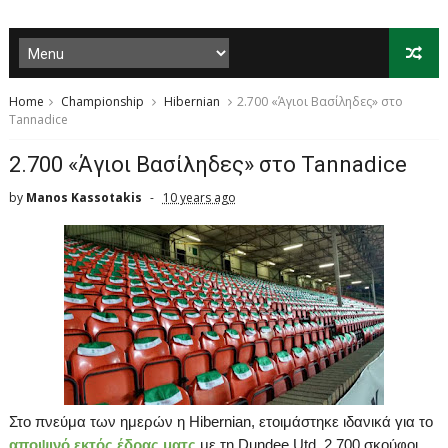
Home
Championship
Hibernian
2.700 «Άγιοι Βασίληδες» στο
Tannadice
2.700 «Άγιοι Βασίληδες» στο Tannadice
by
Manos Kassotakis
10 years ago
Στο πνεύμα των ημερών η
Hibernian
, ετοιμάστηκε ιδανικά για το
αποψινό εκτός έδρας ματς
με τη
Dundee
Utd
. 2.700 σκούφοι