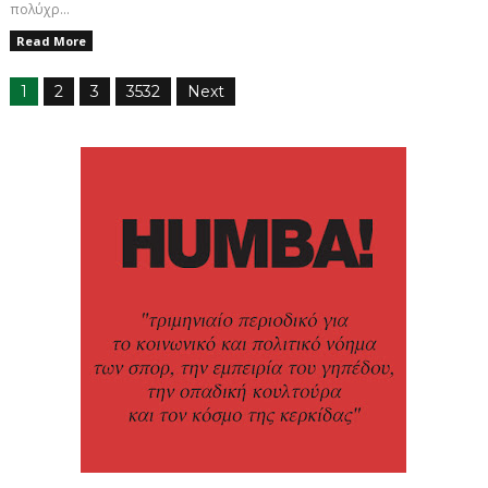
πολύχρ...
Read More
1
2
3
3532
Next