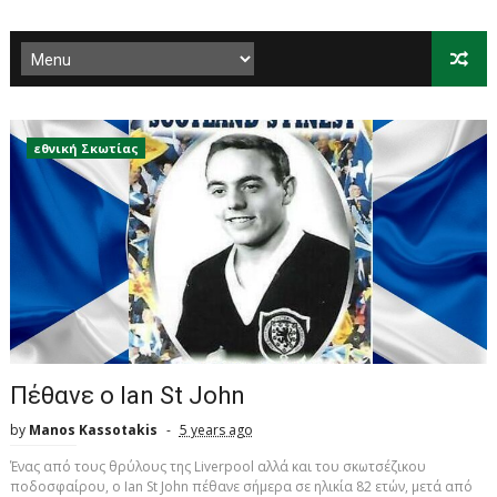
εθνική Σκωτίας
Πέθανε ο Ian St John
by
Manos Kassotakis
5 years ago
Ένας από τους θρύλους της Liverpool αλλά και του σκωτσέζικου
ποδοσφαίρου, ο Ian St John πέθανε σήμερα σε ηλικία 82 ετών, μετά από