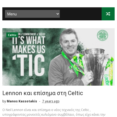
Celtic
Lennon και επίσημα στη Celtic
by
Manos Kassotakis
7 years ago
O Neil Lennon είναι και επίσημα ο νέος τεχνικός της Celtic ,
υπογράφοντας μονοετές κυλιόμενο συμβόλαιο, όπως είχε κάνει την