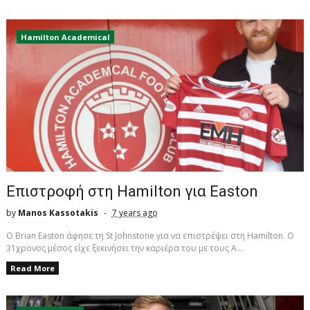
Hamilton Academical
Επιστροφή στη Hamilton για Easton
by
Manos Kassotakis
7 years ago
O Brian Easton άφησε τη St Johnstone για να επιστρέψει στη Hamilton. O
31χρονος μέσος είχε ξεκινήσει την καριέρα του με τους A...
Read More