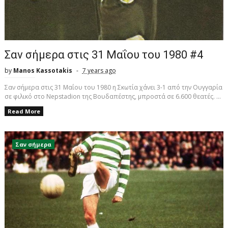
Σαν σήμερα στις 31 Μαΐου του 1980 #4
by
Manos Kassotakis
7 years ago
Σαν σήμερα στις 31 Μαΐου του 1980 η Σκωτία χάνει 3-1 από την Ουγγαρία
σε φιλικό στο Nepstadion της Βουδαπέστης, μπροστά σε 6.600 θεατές. ...
Read More
Σαν σήμερα