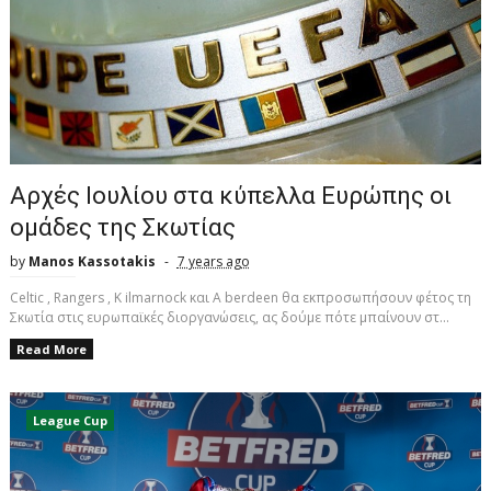
Αρχές Ιουλίου στα κύπελλα Ευρώπης οι
ομάδες της Σκωτίας
by
Manos Kassotakis
7 years ago
Celtic , Rangers , Κ ilmarnock και Α berdeen θα εκπροσωπήσουν φέτος τη
Σκωτία στις ευρωπαϊκές διοργανώσεις, ας δούμε πότε μπαίνουν στ...
Read More
League Cup