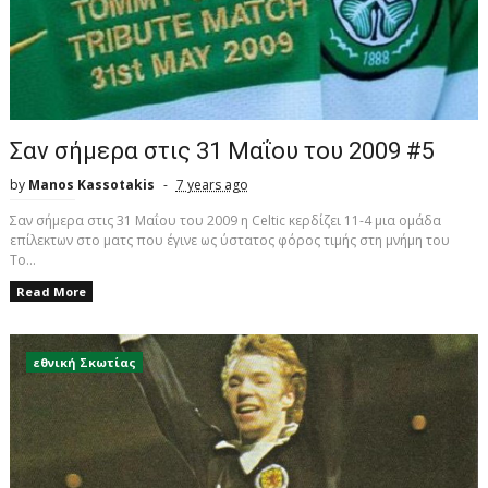
Σαν σήμερα στις 31 Μαΐου του 2009 #5
by
Manos Kassotakis
7 years ago
Σαν σήμερα στις 31 Μαΐου του 2009 η Celtic κερδίζει 11-4 μια ομάδα
επίλεκτων στο ματς που έγινε ως ύστατος φόρος τιμής στη μνήμη του
To...
Read More
εθνική Σκωτίας