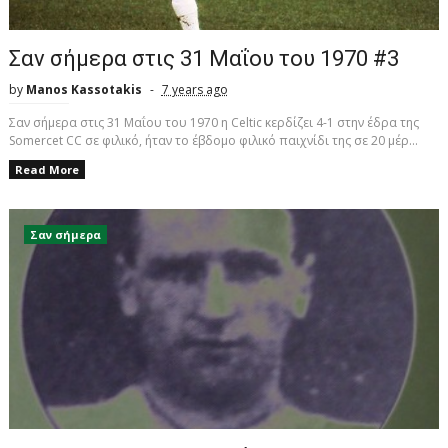
Σαν σήμερα στις 31 Μαΐου του 1970 #3
by
Manos Kassotakis
7 years ago
Σαν σήμερα στις 31 Μαΐου του 1970 η Celtic κερδίζει 4-1 στην έδρα της
Somercet CC σε φιλικό, ήταν το έβδομο φιλικό παιχνίδι της σε 20 μέρ...
Read More
Σαν σήμερα