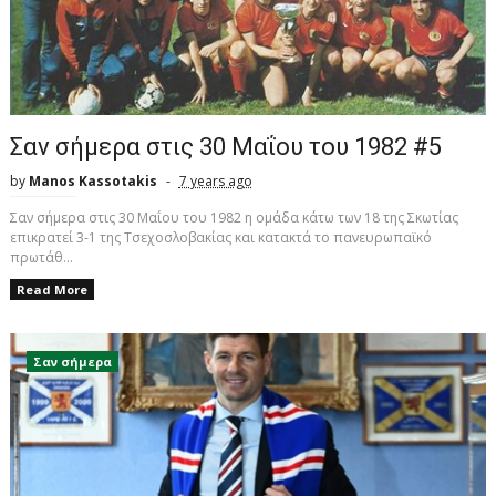
Σαν σήμερα στις 30 Μαΐου του 1982 #5
by
Manos Kassotakis
7 years ago
Σαν σήμερα στις 30 Μαΐου του 1982 η ομάδα κάτω των 18 της Σκωτίας
επικρατεί 3-1 της Τσεχοσλοβακίας και κατακτά το πανευρωπαϊκό
πρωτάθ...
Read More
Σαν σήμερα