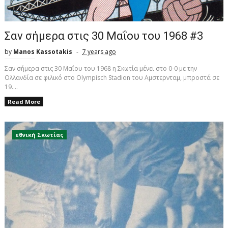
Σαν σήμερα στις 30 Μαΐου του 1968 #3
by
Manos Kassotakis
7 years ago
Σαν σήμερα στις 30 Μαΐου του 1968 η Σκωτία μένει στο 0-0 με την
Ολλανδία σε φιλικό στο Olympisch Stadion του Αμστερνταμ, μπροστά σε
19....
Read More
εθνική Σκωτίας