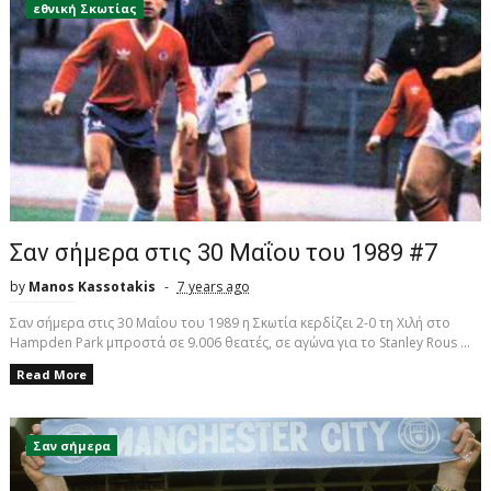
εθνική Σκωτίας
Σαν σήμερα στις 30 Μαΐου του 1989 #7
by
Manos Kassotakis
7 years ago
Σαν σήμερα στις 30 Μαΐου του 1989 η Σκωτία κερδίζει 2-0 τη Χιλή στο
Hampden Park μπροστά σε 9.006 θεατές, σε αγώνα για το Stanley Rous ...
Read More
Σαν σήμερα