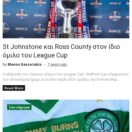
St Johnstone και Ross County στον ίδιο
όμιλο του League Cup
by
Manos Kassotakis
7 years ago
H κλήρωση του πρώτου γύρου του League Cup ( Betfred Cup σύμφωνα με
τον σπόνσορα) έφερε στον ίδιο όμιλο δύο ομάδες της Premiership ...
Read More
Σαν σήμερα