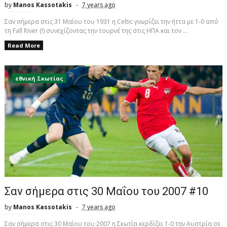
by
Manos Kassotakis
7 years ago
Σαν σήμερα στις 31 Μαΐου του 1931 η Celtic γνωρίζει την ήττα με 1-0 από
τη Fall River (!) συνεχίζοντας την τουρνέ της στις ΗΠΑ και τον ...
Read More
εθνική Σκωτίας
Σαν σήμερα στις 30 Μαΐου του 2007 #10
by
Manos Kassotakis
7 years ago
Σαν σήμερα στις 30 Μαΐου του 2007 η Σκωτία κερδίζει 1-0 την Αυστρία σε