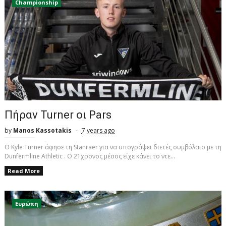
Championship
Πήραν Turner οι Pars
by
Manos Kassotakis
7 years ago
O Kyle Turner άφησε τη Stanraer για να υπογράψει διετές συμβόλαιο με τη
Dunfermline Athletic . Ο 21χρονος μέσος είχε κάνει το ντε...
Read More
Ευρώπη