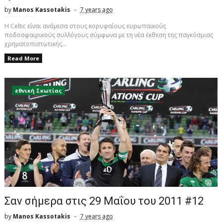
by
Manos Kassotakis
7 years ago
Η Celtic είναι ανάμεσα στους κορυφαίους ευρωπαϊκούς
ποδοσφαιρικούς συλλόγους σύμφωνα με τη νέα έκθεση της παγκόσμιας
χρηματοπιστωτικής...
Read More
εθνική Σκωτίας
Σαν σήμερα στις 29 Μαΐου του 2011 #12
by
Manos Kassotakis
7 years ago