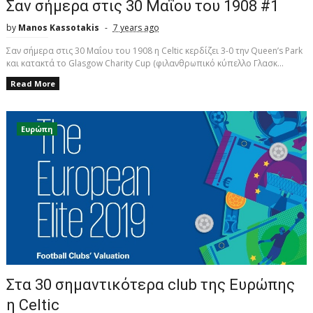
Σαν σήμερα στις 30 Μαΐου του 1908 #1
by
Manos Kassotakis
7 years ago
Σαν σήμερα στις 30 Μαΐου του 1908 η Celtic κερδίζει 3-0 την Queen’s Park
και κατακτά το Glasgow Charity Cup (φιλανθρωπικό κύπελλο Γλασκ...
Read More
Ευρώπη
Στα 30 σημαντικότερα club της Eυρώπης
η Celtic