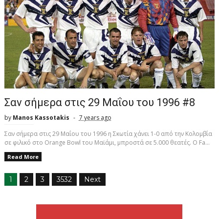
Σαν σήμερα στις 29 Μαΐου του 1996 #8
by
Manos Kassotakis
7 years ago
Σαν σήμερα στις 29 Μαΐου του 1996 η Σκωτία χάνει 1-0 από την Κολομβία
σε φιλικό στο Orange Bowl του Μαϊάμι, μπροστά σε 5.000 θεατές. Ο Fa...
Read More
1
2
3
3532
Next