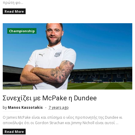
πρώτη φο...
Read More
Championship
Συνεχίζει με McPake η Dundee
by
Manos Kassotakis
7 years ago
Ο James McPake είναι και επίσημα ο νέος προπονητής της Dundee κι
αποκάλυψε ότι οι Gordon Strachan και Jimmy Nicholl είναι αυτοί ...
Read More