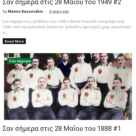
Σαν σήμερα στις 28 Μαΐου του 1949 #2
by
Manos Kassotakis
6 years ago
Σαν σήμερα στις 28 Μαΐου του 1949 o Bertie Peacock υπογράφει στη
Celtic από την Ιρλανδική Glentoran. Iρλανδός αριστερός χαφ, αγωνίστηκε
κ...
Read More
Σαν σήμερα
Σαν σήμερα στις 28 Μαΐου του 1888 #1