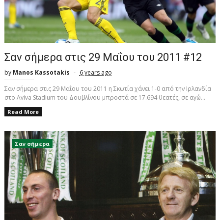
Σαν σήμερα στις 29 Μαΐου του 2011 #12
by
Manos Kassotakis
6 years ago
Σαν σήμερα στις 29 Μαΐου του 2011 η Σκωτία χάνει 1-0 από την Ιρλανδία
στο Aviva Stadium του Δουβλίνου μπροστά σε 17.694 θεατές, σε αγώ...
Read More
Σαν σήμερα