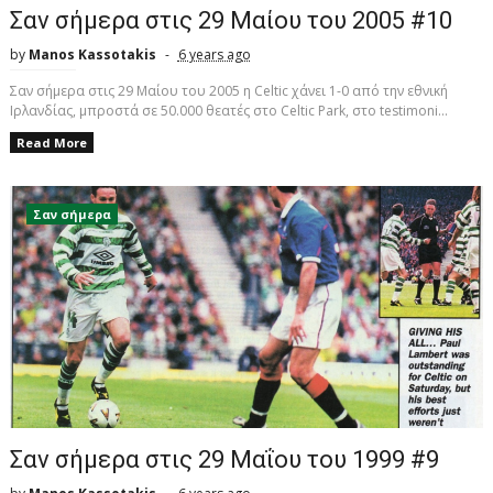
Σαν σήμερα στις 29 Μαίου του 2005 #10
by
Manos Kassotakis
6 years ago
Σαν σήμερα στις 29 Μαίου του 2005 η Celtic χάνει 1-0 από την εθνική
Ιρλανδίας, μπροστά σε 50.000 θεατές στο Celtic Park, στο testimoni...
Read More
Σαν σήμερα
Σαν σήμερα στις 29 Μαΐου του 1999 #9