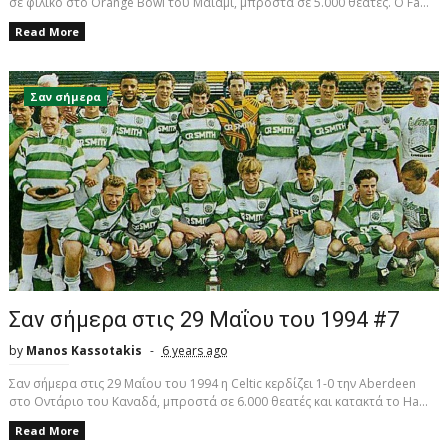
σε φιλικό στο Orange Bowl του Μαϊάμι, μπροστά σε 5.000 θεατές. Ο Fa...
Read More
Σαν σήμερα
Σαν σήμερα στις 29 Μαΐου του 1994 #7
by
Manos Kassotakis
6 years ago
Σαν σήμερα στις 29 Μαΐου του 1994 η Celtic κερδίζει 1-0 την Aberdeen
στο Οντάριο του Καναδά, μπροστά σε 6.000 θεατές και κατακτά το Ha...
Read More