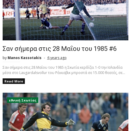
Σαν σήμερα στις 28 Μαΐου του 1985 #6
by
Manos Kassotakis
6 years ago
Σαν σήμερα στις 28 Μαΐου του 1985 η Σκωτία κερδίζει 1-0 την Ισλανδία
μέσα στο Laugardalsvollur του Ρέικιαβικ μπροστά σε 15.000 θεατές, σε...
Read More
εθνική Σκωτίας