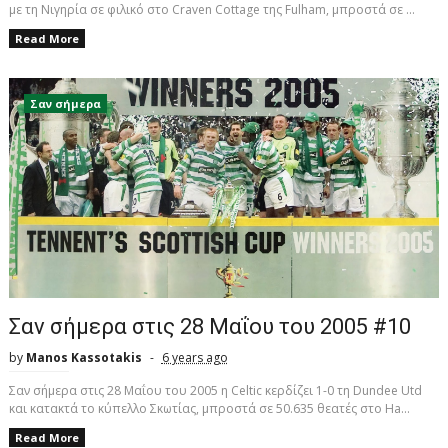
με τη Νιγηρία σε φιλικό στο Craven Cottage της Fulham, μπροστά σε ...
Read More
Σαν σήμερα
Σαν σήμερα στις 28 Μαΐου του 2005 #10
by
Manos Kassotakis
6 years ago
Σαν σήμερα στις 28 Μαΐου του 2005 η Celtic κερδίζει 1-0 τη Dundee Utd
και κατακτά το κύπελλο Σκωτίας, μπροστά σε 50.635 θεατές στο Ha...
Read More