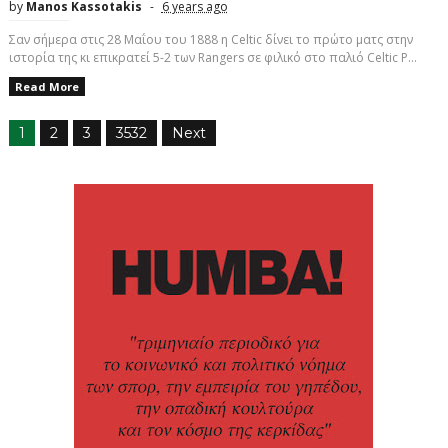
by
Manos Kassotakis
6 years ago
Σαν σήμερα στις 28 Μαΐου του 1888 η Celtic δίνει το πρώτο ματς στην
ιστορία της κι επικρατεί 5-2 των Rangers σε φιλικό στο παλιό Celtic P...
Read More
1
2
3
3532
Next