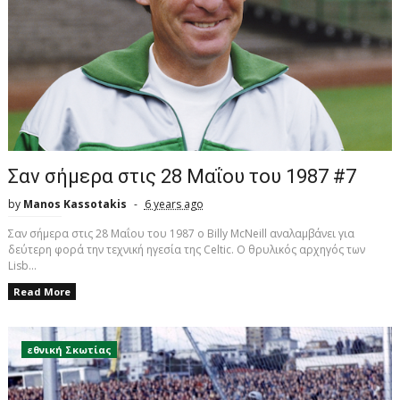
Σαν σήμερα στις 28 Μαΐου του 1987 #7
by
Manos Kassotakis
6 years ago
Σαν σήμερα στις 28 Μαΐου του 1987 ο Billy McNeill αναλαμβάνει για
δεύτερη φορά την τεχνική ηγεσία της Celtic. Ο θρυλικός αρχηγός των
Lisb...
Read More
εθνική Σκωτίας