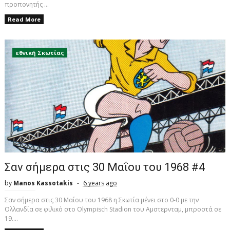
προπονητής ...
Read More
εθνική Σκωτίας
Σαν σήμερα στις 30 Μαΐου του 1968 #4
by
Manos Kassotakis
6 years ago
Σαν σήμερα στις 30 Μαΐου του 1968 η Σκωτία μένει στο 0-0 με την
Ολλανδία σε φιλικό στο Olympisch Stadion του Αμστερνταμ, μπροστά σε
19....