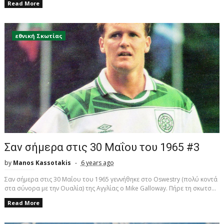
Read More
εθνική Σκωτίας
Σαν σήμερα στις 30 Μαΐου του 1965 #3
by
Manos Kassotakis
6 years ago
Σαν σήμερα στις 30 Μαΐου του 1965 γεννήθηκε στο Oswestry (πολύ κοντά
στα σύνορα με την Ουαλία) της Αγγλίας ο Mike Galloway. Πήρε τη σκωτσ...
Read More