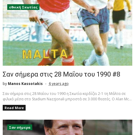
εθνική Σκωτίας
Σαν σήμερα στις 28 Μαΐου του 1990 #8
by
Manos Kassotakis
6 years ago
Σαν σήμερα στις 28 Μαΐου του 1990 η Σκωτία κερδίζει 2-1 τη Μάλτα σε
φιλικό μέσα στο Stadium Nazzjonali μπροστά σε 3.000 θεατές. Ο Alan Mc...
Read More
Σαν σήμερα