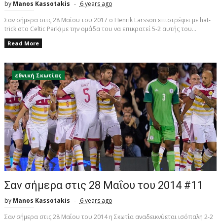
by
Manos Kassotakis
6 years ago
Σαν σήμερα στις 28 Μαΐου του 2017 o Henrik Larsson επιστρέφει με hat-
trick στο Celtic Park) με την ομάδα του να επικρατεί 5-2 αυτής του...
Read More
εθνική Σκωτίας
Σαν σήμερα στις 28 Μαΐου του 2014 #11
by
Manos Kassotakis
6 years ago
Σαν σήμερα στις 28 Μαΐου του 2014 η Σκωτία αναδεικνύεται ισόπαλη 2-2