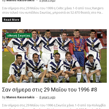
by
Manos Kassotakis
6 years ago
Σαν σήμερα στις 29 Μαΐου του 1999 η Celtic χάνει 1-0 από τους Rangers
στον τελικό του κυπέλλου Σκωτίας, μπροστά σε 52.670 θεατές στο Ha...
Read More
εθνική Σκωτίας
Σαν σήμερα στις 29 Μαΐου του 1996 #8
by
Manos Kassotakis
6 years ago
Σαν σήμερα στις 29 Μαΐου του 1996 η Σκωτία χάνει 1-0 από την Κολομβία