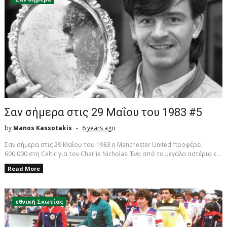
Σαν σήμερα στις 29 Μαΐου του 1983 #5
by
Manos Kassotakis
6 years ago
Σαν σήμερα στις 29 Μαΐου του 1983 η Manchester United προφέρει
600,000 στη Celtic για τον Charlie Nicholas. Ένα από τα μεγάλα αστέρια ε...
Read More
εθνική Σκωτίας