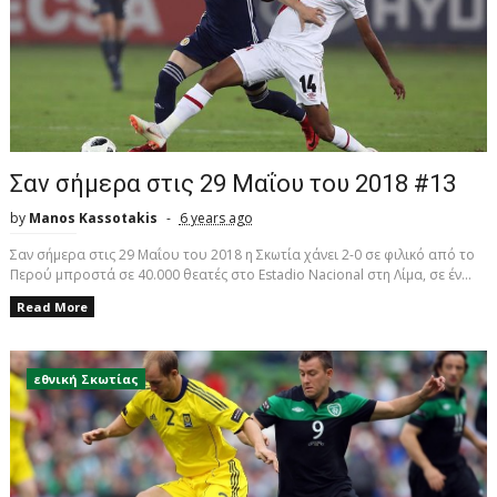
Σαν σήμερα στις 29 Μαΐου του 2018 #13
by
Manos Kassotakis
6 years ago
Σαν σήμερα στις 29 Μαΐου του 2018 η Σκωτία χάνει 2-0 σε φιλικό από το
Περού μπροστά σε 40.000 θεατές στο Estadio Nacional στη Λίμα, σε έν...
Read More
εθνική Σκωτίας