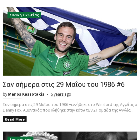
εθνική Σκωτίας
Σαν σήμερα στις 29 Μαΐου του 1986 #6
by
Manos Kassotakis
6 years ago
Σαν σήμερα στις 29 Μαΐου του 1986 γεννήθηκε στο Winsford της Αγγλίας ο
Danny Fox. Aμυντικός που κλήθηκε στην κάτω των 21 ομάδα της Αγγλία...
Read More
Σαν σήμερα