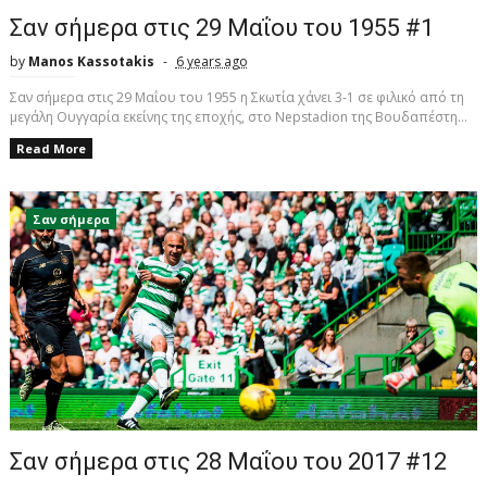
Σαν σήμερα στις 29 Μαΐου του 1955 #1
by
Manos Kassotakis
6 years ago
Σαν σήμερα στις 29 Μαΐου του 1955 η Σκωτία χάνει 3-1 σε φιλικό από τη
μεγάλη Ουγγαρία εκείνης της εποχής, στο Nepstadion της Βουδαπέστη...
Read More
Σαν σήμερα
Σαν σήμερα στις 28 Μαΐου του 2017 #12