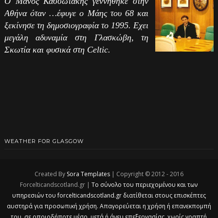
Ο Μάνος Κασσωτάκης γεννήθηκε στην
Αθήνα όταν …έφυγε ο Μάης του 68 και
ξεκίνησε τη δημοσιογραφία το 1995. Εχει
μεγάλη αδυναμία στη Γλασκώβη, τη
Σκωτία και φυσικά στη Celtic.
WEATHER FOR GLASGOW
Created By
Sora Templates
| Copyright © 2012 - 2016
Forcelticandscotland.gr |
Το σύνολο του περιεχομένου και των
υπηρεσιών του forcelticandscotland.gr διατίθεται στους επισκέπτες
αυστηρά για προσωπική χρήση. Απαγορεύεται η χρήση ή επανεκπομπή
του, σε οποιοδήποτε μέσο, μετά ή άνευ επεξεργασίας, χωρίς γραπτή