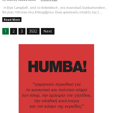
Η Elsie Campbell , από το Kirkintilloch , στο Ανατολικό Dunbartonshire ,
θα γίνει 100 ετών στις 8 Νοεμβρίου. Είναι φανατικός οπαδός της C...
Read More
1
2
3
3532
Next