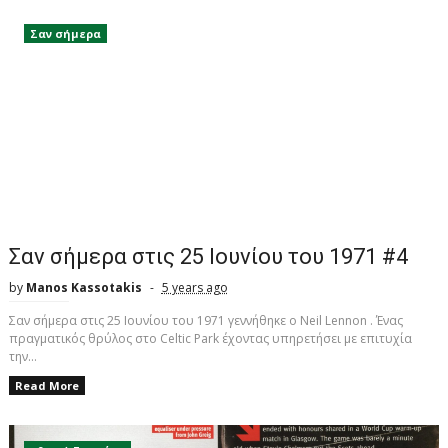
Σαν σήμερα
Σαν σήμερα στις 25 Ιουνίου του 1971 #4
by
Manos Kassotakis
5 years ago
Σαν σήμερα στις 25 Ιουνίου του 1971 γεννήθηκε o Neil Lennon . Ένας
πραγματικός θρύλος στο Celtic Park έχοντας υπηρετήσει με επιτυχία
την...
Read More