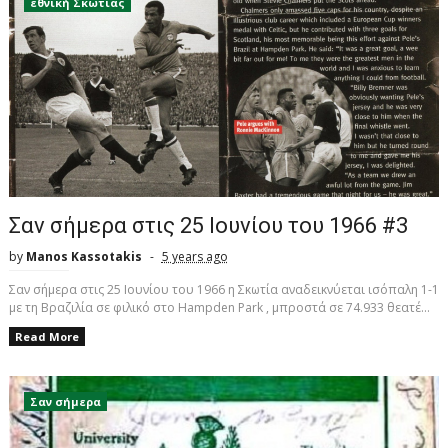
εθνική Σκωτίας
Σαν σήμερα στις 25 Ιουνίου του 1966 #3
by
Manos Kassotakis
5 years ago
Σαν σήμερα στις 25 Ιουνίου του 1966 η Σκωτία αναδεικνύεται ισόπαλη 1-1
με τη Βραζιλία σε φιλικό στο Hampden Park , μπροστά σε 74.933 θεατέ...
Read More
Σαν σήμερα