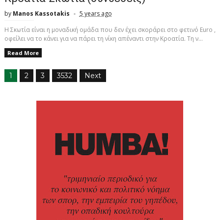
by
Manos Kassotakis
5 years ago
Η Σκωτία είναι η μοναδική ομάδα που δεν έχει σκοράρει στο φετινό Euro ,
οφείλει να το κάνει για να πάρει τη νίκη απέναντι στην Κροατία. Τη ν...
Read More
1
2
3
3532
Next