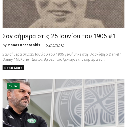
Σαν σήμερα στις 25 Ιουνίου του 1906 #1
by
Manos Kassotakis
5 years ago
Σαν σήμερα στις 25 Ιουνίου του 1906 γεννήθηκε στη Γλασκώβη ο Daniel "
Danny " McRorie . Δεξιός εξτρέμ που ξεκίνησε την καριέρα το...
Read More
Celtic