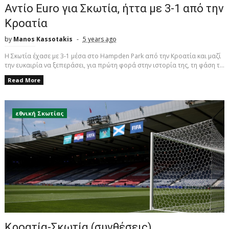
Αντίο Euro για Σκωτία, ήττα με 3-1 από την
Κροατία
by
Manos Kassotakis
5 years ago
Η Σκωτία έχασε με 3-1 μέσα στο Hampden Park από την Κροατία και μαζί
την ευκαιρία να ξεπεράσει, για πρώτη φορά στην ιστορία της, τη φάση τ...
Read More
εθνική Σκωτίας
Kροατία-Σκωτία (συνθέσεις)