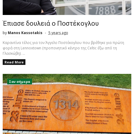
Έπιασε δουλειά ο Ποστέκογλου
by
Manos Kassotakis
5 years ago
Καραντίνα τέλος για τον Άγγελο Ποστέκογλου που βρέθηκε για πρώτη
φορά στη Lennoxtown (προπονητικό κέντρο της Celtic έξω από τη
Γλασκώβη). ...
Read More
Σαν σήμερα