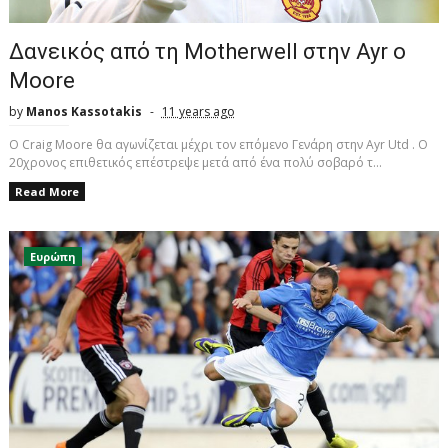
Δανεικός από τη Motherwell στην Ayr o
Μοοre
by
Manos Kassotakis
11 years ago
O Craig Moore θα αγωνίζεται μέχρι τον επόμενο Γενάρη στην Ayr Utd . Ο
20χρονος επιθετικός επέστρεψε μετά από ένα πολύ σοβαρό τ...
Read More
Ευρώπη