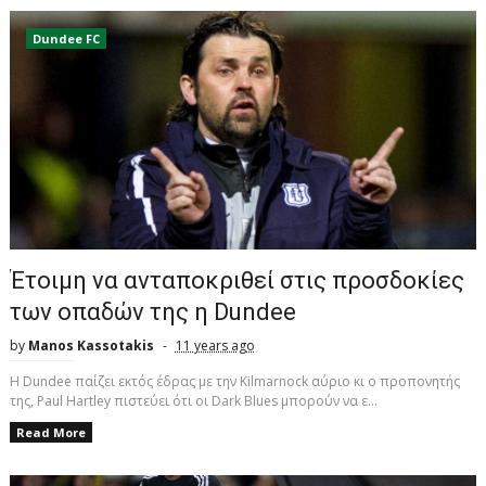
Dundee FC
Έτοιμη να ανταποκριθεί στις προσδοκίες
των οπαδών της η Dundee
by
Manos Kassotakis
11 years ago
H Dundee παίζει εκτός έδρας με την Kilmarnock αύριο κι ο προπονητής
της, Paul Hartley πιστεύει ότι οι Dark Blues μπορούν να ε...
Read More