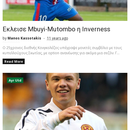
Εκλεισε Mbuyi-Mutombo η Inverness
by
Manos Kassotakis
11 years ago
O 25χρονος διεθνής Κονγκολέζος υπέγραψε μονετές συμβόλιο με τους
κυπελλούχους Σκωτίας, με option ανανέωσης για ακόμα μια σεζόν. Γ...
Read More
Ayr Utd