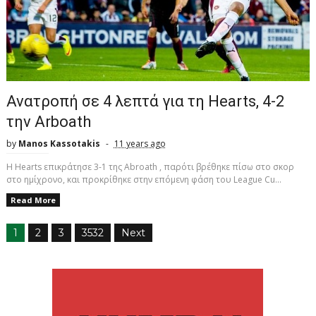
Ανατροπή σε 4 λεπτά για τη Hearts, 4-2
την Arboath
by
Manos Kassotakis
11 years ago
H Hearts επικράτησε 3-1 της Abroath , παρότι βρέθηκε πίσω στο σκορ
στο ημίχρονο, και προκρίθηκε στην επόμενη φάση του League Cu...
Read More
1
2
3
3532
Next