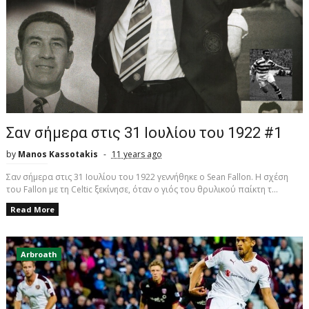
Σαν σήμερα στις 31 Ιουλίου του 1922 #1
by
Manos Kassotakis
11 years ago
Σαν σήμερα στις 31 Ιουλίου του 1922 γεννήθηκε ο Sean Fallon. H σχέση
του Fallon με τη Celtic ξεκίνησε, όταν ο γιός του θρυλικού παίκτη τ...
Read More
Arbroath