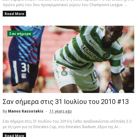
πρώτο ματς του 3ου προκριματικού γύρου του Champions League. ...
Read More
Σαν σήμερα
Σαν σήμερα στις 31 Ιουλίου του 2010 #13
by
Manos Kassotakis
11 years ago
Σαν σήμερα στις 31 Ιουλίου του 2010 η Celtic αναδεικνύεται ισόπαλη 2-2
με τη Lyon για το Emirates Cup, στο Emirates Stadium, έδρα της Ar...
Read More