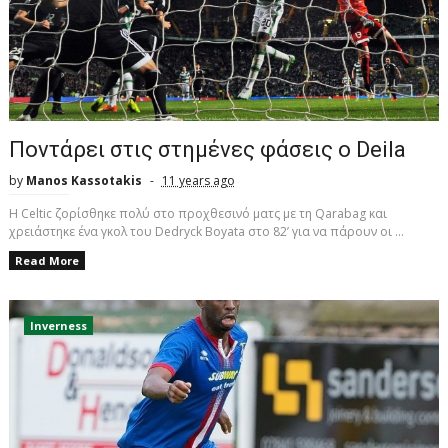
Ποντάρει στις στημένες φάσεις ο Deila
by
Manos Kassotakis
11 years ago
Η Celtic ζορίσθηκε πολύ στο προχθεσινό ματς με τη Qarabag και
χρειάστηκε ένα γκολ του Dedryck Boyata στο 82’ για να πάρουν οι ...
Read More
Inverness