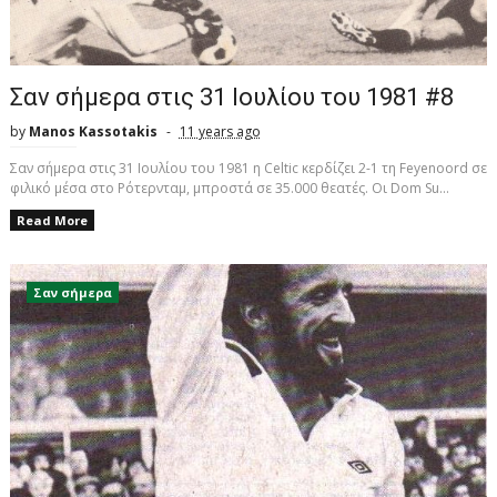
Σαν σήμερα στις 31 Ιουλίου του 1981 #8
by
Manos Kassotakis
11 years ago
Σαν σήμερα στις 31 Ιουλίου του 1981 η Celtic κερδίζει 2-1 τη Feyenoord σε
φιλικό μέσα στο Ρότερνταμ, μπροστά σε 35.000 θεατές. Οι Dom Su...
Read More
Σαν σήμερα