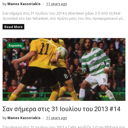
by
Manos Kassotakis
11 years ago
Σαν σήμερα στις 31 Ιουλίου του 2014 η Aberdeen χάνει 2-0 από τη Real
Sociedad στο San Sebastian, στο πρώτο ματς του 3ου προκριματικού γύ...
Read More
Ευρώπη
Σαν σήμερα στις 31 Ιουλίου του 2013 #14
by
Manos Kassotakis
11 years ago
Σαν σήμερα στις 31 Ιουλίου του 2013 η Celtic κερδίζει 1-0 την Elfsborg στο