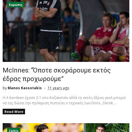
Ευρώπη
McInnes: “Όποτε σκοράρουμε εκτός
έδρας προχωρούμε”
by
Manos Kassotakis
11 years ago
H Α berdeen έχασε 2-1 στο Καζακστάν αλλά το εκτός έδρας γκολ μπορεί
να της δώσει την πρόκριση πιστεύει ο τεχνικός των Dons , Derek ...
Read More
Celtic