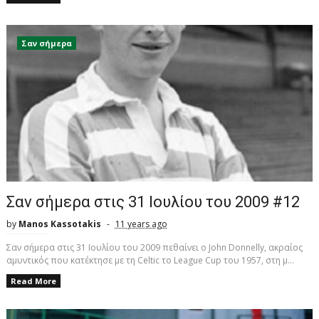
Σαν σήμερα
Σαν σήμερα στις 31 Ιουλίου του 2009 #12
by
Manos Kassotakis
11 years ago
Σαν σήμερα στις 31 Ιουλίου του 2009 πεθαίνει ο John Donnelly, ακραίος
αμυντικός που κατέκτησε με τη Celtic το League Cup του 1957, στη μ...
Read More