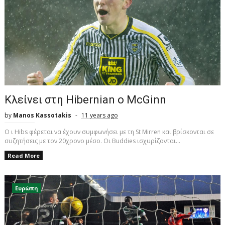
Κλείνει στη Hibernian o McGinn
by
Manos Kassotakis
11 years ago
O ι Hibs φέρεται να έχουν συμφωνήσει με τη St Mirren και βρίσκονται σε
συζητήσεις με τον 20χρονο μέσο. Οι Buddies ισχυρίζονται...
Read More
Ευρώπη