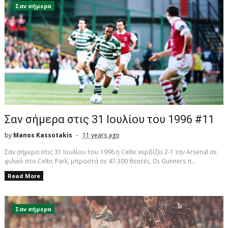
Σαν σήμερα
Σαν σήμερα στις 31 Ιουλίου του 1996 #11
by
Manos Kassotakis
11 years ago
Σαν σήμερα στις 31 Ιουλίου του 1996 η Celtic κερδίζει 2-1 την Arsenal σε
φιλικό στο Celtic Park, μπροστά σε 47.300 θεατές. Οι Gunners π...
Read More
Σαν σήμερα