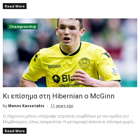
Read More
Championship
Kι επίσημα στη Hibernian ο McGinn
by
Manos Kassotakis
11 years ago
Ο 20χρονος μέσος υπέγραψε τετραετές συμβόλαιο με την ομάδα του
Εδιμβούργου, όπως αναμενόταν. Η μεταγραφή έκλεισε κι επίσημα χωρίς ...
Read More