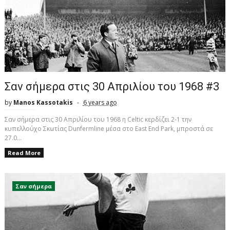
Σαν σήμερα στις 30 Απριλίου του 1968 #3
by
Manos Kassotakis
6 years ago
Σαν σήμερα στις 30 Απριλίου του 1968 η Celtic κερδίζει 2-1 την
κυπελλούχο Σκωτίας Dunfermline μέσα στο East End Park, μπροστά σε
27.0...
Read More
Σαν σήμερα