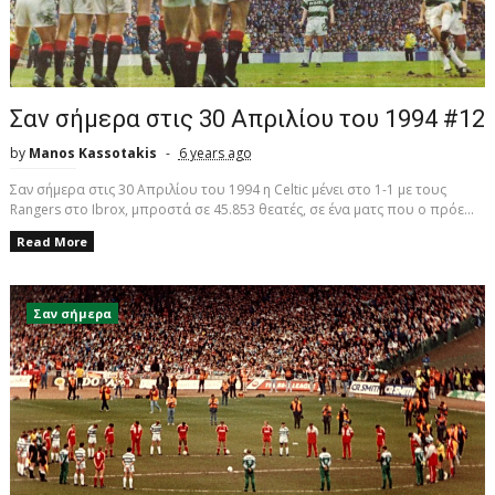
Σαν σήμερα στις 30 Απριλίου του 1994 #12
by
Manos Kassotakis
6 years ago
Σαν σήμερα στις 30 Απριλίου του 1994 η Celtic μένει στο 1-1 με τους
Rangers στο Ibrox, μπροστά σε 45.853 θεατές, σε ένα ματς που ο πρόε...
Read More
Σαν σήμερα