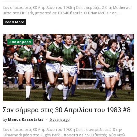
Σαν σήμερα στις 30 Απριλίου του 1986 η Celtic κερδίζει 2-0 τη Motherwell
μέσα στο Fir Park, μπροστά σε 10.540 θεατές. O Brian McClair σημ...
Read More
Σαν σήμερα
Σαν σήμερα στις 30 Απριλίου του 1983 #8
by
Manos Kassotakis
6 years ago
Σαν σήμερα στις 30 Απριλίου του 1983 η Celtic συντρίβει με 5-0 την
Kilmarnock μέσα στo Rugby Park, μπροστά σε 7.900 θεατές. Δύο γκολ