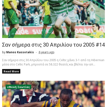
Σαν σήμερα στις 30 Απριλίου του 2005 #14
by
Manos Kassotakis
6 years ago
Σαν σήμερα στις 30 Απριλίου του 2005 η Celtic χάνει 3-1 από τη Hibernian
μέσα στο Celtic Park, μπροστά σε 58.322 θεατές και βλέπει την απ...
Read More
εθνική Σκωτίας