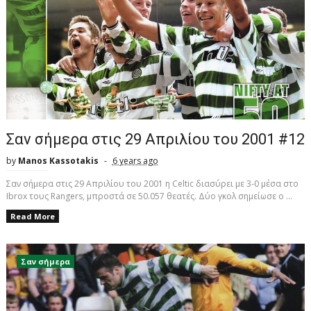
Σαν σήμερα στις 29 Απριλίου του 2001 #12
by
Manos Kassotakis
6 years ago
Σαν σήμερα στις 29 Απριλίου του 2001 η Celtic διασύρει με 3-0 μέσα στο
Ibrox τους Rangers, μπροστά σε 50.057 θεατές. Δύο γκολ σημείωσε ο ...
Read More
Σαν σήμερα