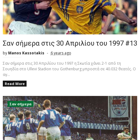
Σαν σήμερα στις 30 Απριλίου του 1997 #13
by
Manos Kassotakis
6 years ago
Σαν σήμερα στις 30 Απριλίου του 1997 η Σκωτία χάνει 2-1 από τη
Σουηδία στο Ullevi Stadion του Gothenburg μπροστά σε 40.032 θεατές. Ο
αγ...
Read More
Σαν σήμερα