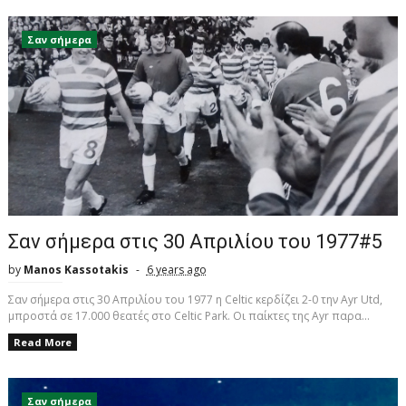
Σαν σήμερα
Σαν σήμερα στις 30 Απριλίου του 1977#5
by
Manos Kassotakis
6 years ago
Σαν σήμερα στις 30 Απριλίου του 1977 η Celtic κερδίζει 2-0 την Ayr Utd,
μπροστά σε 17.000 θεατές στο Celtic Park. Οι παίκτες της Ayr παρα...
Read More
Σαν σήμερα