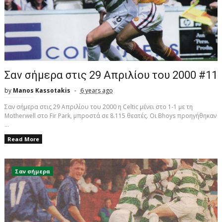
Σαν σήμερα στις 29 Απριλίου του 2000 #11
by
Manos Kassotakis
6 years ago
Σαν σήμερα στις 29 Απριλίου του 2000 η Celtic μένει στο 1-1 με τη
Motherwell στο Fir Park, μπροστά σε 8.115 θεατές. Οι Bhoys προηγήθηκαν
...
Read More
Σαν σήμερα