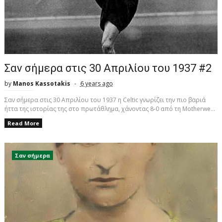
Σαν σήμερα στις 30 Απριλίου του 1937 #2
by
Manos Kassotakis
6 years ago
Σαν σήμερα στις 30 Απριλίου του 1937 η Celtic γνωρίζει την πιο βαριά
ήττα της ιστορίας της στο πρωτάθλημα, χάνοντας 8-0 από τη Motherwe...
Read More
Σαν σήμερα