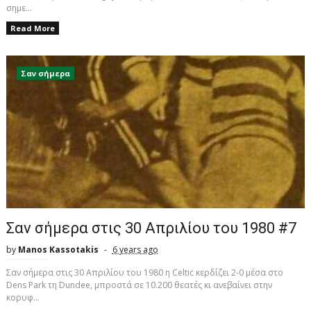
σημε...
Read More
Σαν σήμερα
Σαν σήμερα στις 30 Απριλίου του 1980 #7
by
Manos Kassotakis
6 years ago
Σαν σήμερα στις 30 Απριλίου του 1980 η Celtic κερδίζει 2-0 μέσα στο
Dens Park τη Dundee, μπροστά σε 10.200 θεατές κι ανεβαίνει στην
κορυφ...