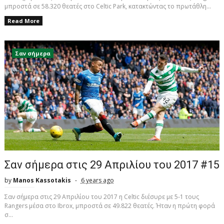
μπροστά σε 58.320 θεατές στο Celtic Park, κατακτώντας το πρωτάθλη...
Read More
Σαν σήμερα
Σαν σήμερα στις 29 Απριλίου του 2017 #15
by
Manos Kassotakis
6 years ago
Σαν σήμερα στις 29 Απριλίου του 2017 η Celtic διέσυρε με 5-1 τους
Rangers μέσα στο Ibrox, μπροστά σε 49.822 θεατές. Ήταν η πρώτη φορά
σ...