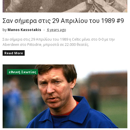
Σαν σήμερα στις 29 Απριλίου του 1989 #9
by
Manos Kassotakis
6 years ago
Σαν σήμερα στις 29 Απριλίου του 1989 η Celtic μένει στο 0-0 με την
Aberdeen στο Pittodrie, μπροστά σε 22.000 θεατές.
Read More
εθνική Σκωτίας