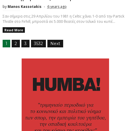
by
Manos Kassotakis
6 years ago
Σαν σήμερα στις 29 Απριλίου του 1981 η Celtic χάνει 1-0 από την Partick
Thistle στο Firhill, μπροστά σε 5.000 θεατές στον τελικό του κυπέ...
Read More
1
2
3
3532
Next