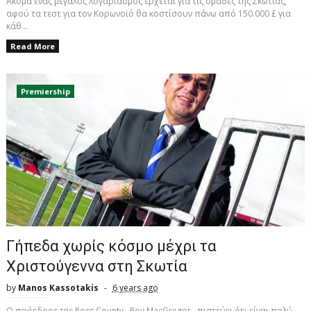
Ακόμα ένας μεγάλος λογαριασμός έρχεται για τις ομάδες της Σκωτίας,
αφού τα τεστ για τον Κορωνοϊό θα κοστίσουν πάνω από 150.000 £ για
κάθ...
Read More
Premiership
Γήπεδα χωρίς κόσμο μέχρι τα
Χριστούγεννα στη Σκωτία
by
Manos Kassotakis
6 years ago
Ο πρόεδρος της Ross County , Roy MacGregor , πιστεύει ότι είναι πολύ