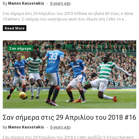
by
Manos Kassotakis
6 years ago
Σαν σήμερα στις 29 Απριλίου του 2019 πέθανε σε ηλικία 83 ετών, ο Steve
Chalmers. Ο σκόρερ του νικητήριου γκολ που έδωσε στη Celtic το κ...
Read More
Σαν σήμερα
Σαν σήμερα στις 29 Απριλίου του 2018 #16
by
Manos Kassotakis
6 years ago
Σαν σήμερα στις 29 Απριλίου του 2018 η Celtic κερδίζει 5-0 τους Rangers