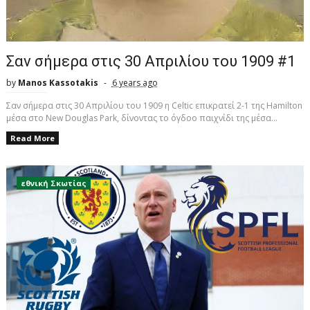
Σαν σήμερα στις 30 Απριλίου του 1909 #1
by
Manos Kassotakis
6 years ago
Σαν σήμερα στις 30 Απριλίου του 1909 η Celtic επικρατεί 2-1 της Hamilton
μέσα στο New Douglas Park, δίνοντας το όγδοο παιχνίδι της μέσα...
Read More
εθνική Σκωτίας