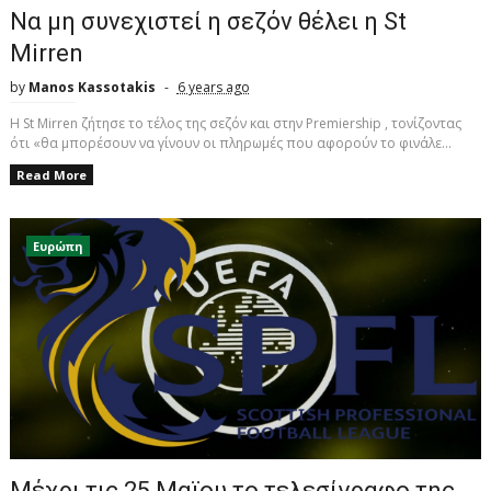
Να μη συνεχιστεί η σεζόν θέλει η St
Mirren
by
Manos Kassotakis
6 years ago
Η St Mirren ζήτησε το τέλος της σεζόν και στην Premiership , τονίζοντας
ότι «θα μπορέσουν να γίνουν οι πληρωμές που αφορούν το φινάλε...
Read More
Ευρώπη
Μέχρι τις 25 Μαϊου το τελεσίγραφο της