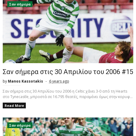
Σαν σήμερα
Σαν σήμερα στις 30 Απριλίου του 2006 #15
by
Manos Kassotakis
6 years ago
Σαν σήμερα στις 30 Απριλίου του 2006 η Celtic χάνει 3-0 από τη Hearts
στο Tynecastle, μπροστά σε 16.795 θεατές, παραμένει όμως στην κορυφ...
Read More
Σαν σήμερα