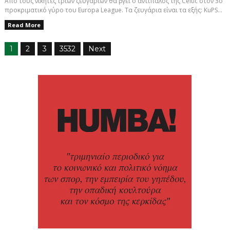
Από τους νικητές τριών ζευγαριών θα βγει ο αντίπαλος της Celtic στον 3ο
προκριματικό γύρο του Europa League. Τα ζευγάρια είναι τα εξής: KuPS...
Read More
1
2
3
3532
Next