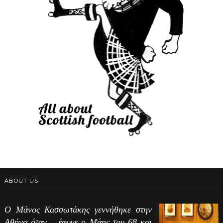
ABOUT US
Ο Μάνος Κασσωτάκης γεννήθηκε στην
Αθήνα όταν …έφυγε ο Μάης του 68 και