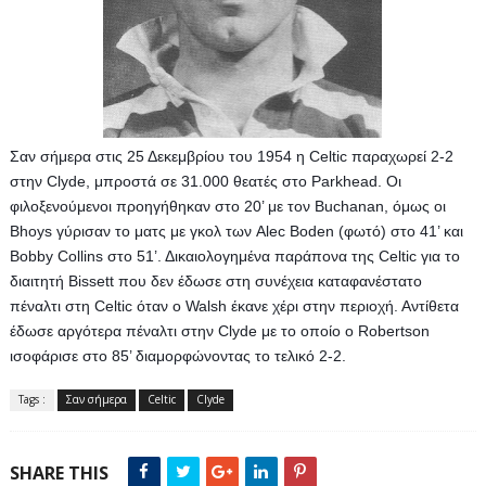
Σαν σήμερα στις 25 Δεκεμβρίου του 1954 η Celtic παραχωρεί 2-2 
στην Clyde, μπροστά σε 31.000 θεατές στο Parkhead. Oι 
φιλοξενούμενοι προηγήθηκαν στο 20’ με τον Buchanan, όμως οι 
Bhoys γύρισαν το ματς με γκολ των Alec Boden (φωτό) στο 41’ και 
Bobby Collins στο 51’. Δικαιολογημένα παράπονα της Celtic για το 
διαιτητή Bissett που δεν έδωσε στη συνέχεια καταφανέστατο 
πέναλτι στη Celtic όταν ο Walsh έκανε χέρι στην περιοχή. Αντίθετα 
έδωσε αργότερα πέναλτι στην Clyde με το οποίο ο Robertson 
ισοφάρισε στο 85’ διαμορφώνοντας το τελικό 2-2.
Tags :
Σαν σήμερα
Celtic
Clyde
SHARE THIS