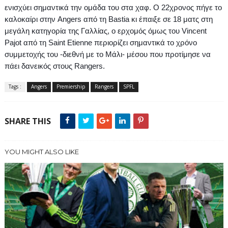
ενισχύει σημαντικά την ομάδα του στα χαφ.
Ο 22χρονος πήγε το
καλοκαίρι στην
Angers
από τη
Bastia
κι έπαιξε σε 18 ματς στη
μεγάλη κατηγορία της Γαλλίας, ο ερχομός όμως του
Vincent
Pajot
από τη
Saint
Etienne
περιορίζει σημαντικά το χρόνο
συμμετοχής του -διεθνή με το Μάλι- μέσου που προτίμησε να
πάει δανεικός στους
Rangers
.
Tags :
Angers
Premiership
Rangers
SPFL
SHARE THIS
YOU MIGHT ALSO LIKE