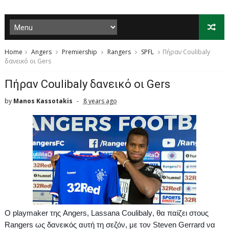
Home
Angers
Premiership
Rangers
SPFL
Πήραν Coulibaly
δανεικό οι Gers
Πήραν Coulibaly δανεικό οι Gers
by
Manos Kassotakis
8 years ago
O
playmaker
της
Angers
,
Lassana
Coulibaly
, θα παίζει στους
Rangers
ως δανεικός αυτή τη σεζόν, με τον
Steven
Gerrard
να