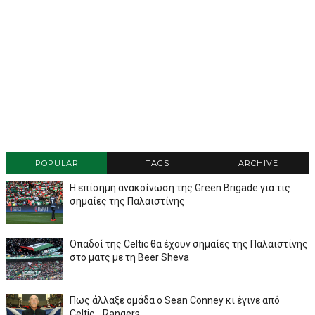
POPULAR
TAGS
ARCHIVE
Η επίσημη ανακοίνωση της Green Brigade για τις
σημαίες της Παλαιστίνης
Οπαδοί της Celtic θα έχουν σημαίες της Παλαιστίνης
στο ματς με τη Beer Sheva
Πως άλλαξε ομάδα ο Sean Conney κι έγινε από
Celtic... Rangers