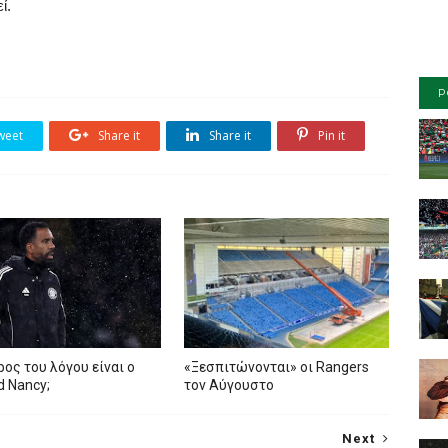
ί.
P
weet
Share it
Share it
Pin it
ρος του λόγου είναι ο
«Ξεσπιτώνονται» οι Rangers
ed Nancy;
τον Αύγουστο
Next