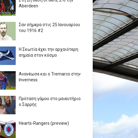
Στη 2η θέση οι Gers, 2-0 την
Aberdeen
Σαν σήμερα στις 25 Ιανουαρίου
του 1916 #2
Η Σκωτία έχει την αρχαιότερη
σημαία στον κόσμο
Ανανέωσε και ο Tremarco στην
Inverness
Πρόταση γάμου στο μαιευτήριο
ο Σαρρής
Hearts-Rangers (preview)