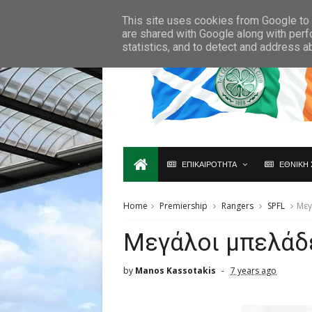
Ο,ΤΙ ΑΦΟΡΑ ΤΗ ΣΚΩΤΙΑ ΘΑ ΤΟ ΒΡΕΙΣ ΜΟΝΟ ΕΔΩ...
This site uses cookies from Google to d
are shared with Google along with perf
statistics, and to detect and address a
ΕΠΙΚΑΙΡΟΤΗΤΑ
ΕΘΝΙΚΗ 
Home
Premiership
Rangers
SPFL
Μεγ
Μεγάλοι μπελάδε
by
Manos Kassotakis
7 years ago