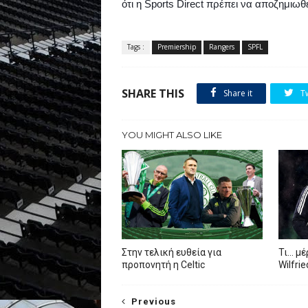
ότι η
Sports
Direct
πρέπει να αποζημιωθε
Tags :
Premiership
Rangers
SPFL
SHARE THIS
Share it
T
YOU MIGHT ALSO LIKE
Στην τελική ευθεία για
Τι… μέ
προπονητή η Celtic
Wilfri
Previous