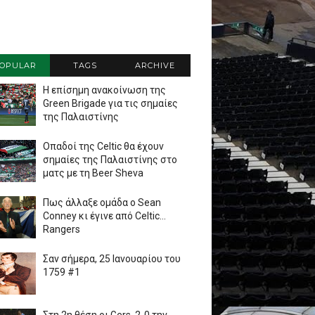
OPULAR
TAGS
ARCHIVE
Η επίσημη ανακοίνωση της
Green Brigade για τις σημαίες
της Παλαιστίνης
Οπαδοί της Celtic θα έχουν
σημαίες της Παλαιστίνης στο
ματς με τη Beer Sheva
Πως άλλαξε ομάδα ο Sean
Conney κι έγινε από Celtic...
Rangers
Σαν σήμερα, 25 Ιανουαρίου του
1759 #1