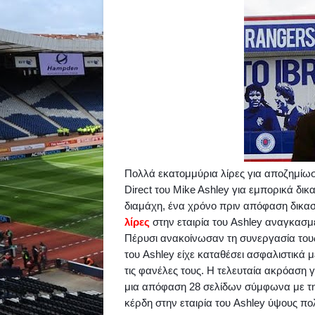
Πολλά εκατομμύρια λίρες για αποζημίω
Direct
του
Mike
Ashley
για εμπορικά δικα
διαμάχη, ένα χρόνο πριν απόφαση δικα
λίρες
στην εταιρία του
Ashley
αναγκασμέν
Πέρυσι ανακοίνωσαν τη συνεργασία του
του
Ashley
είχε καταθέσει ασφαλιστικά 
τις φανέλες τους. Η τελευταία ακρόαση γ
μια απόφαση 28 σελίδων σύμφωνα με τη
κέρδη στην εταιρία του
Ashley
ύψους πολ