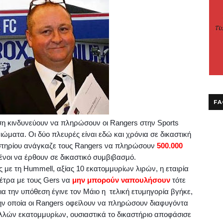
FA
ση κινδυνεύουν να πληρώσουν οι
Rangers
στην
Sports
ιώματα. Οι δύο πλευρές είναι εδώ και χρόνια σε δικαστική
στηρίου ανάγκαζε τους
Rangers
να πληρώσουν
500.000
οι να έρθουν σε δικαστικό συμβιβασμό.
ς με τη
Hummell
, αξίας 10 εκατομμυρίων λιρών, η εταιρία
μέτρα με τους
Gers
να
μην μπορούν ναπουλήσουν
τότε
ια την υπόθεση έγινε τον Μάιο η
τελική ετυμηγορία βγήκε,
ν οποία οι
Rangers
οφείλουν να πληρώσουν διαφυγόντα
λών εκατομμυρίων, ουσιαστικά το δικαστήριο αποφάσισε