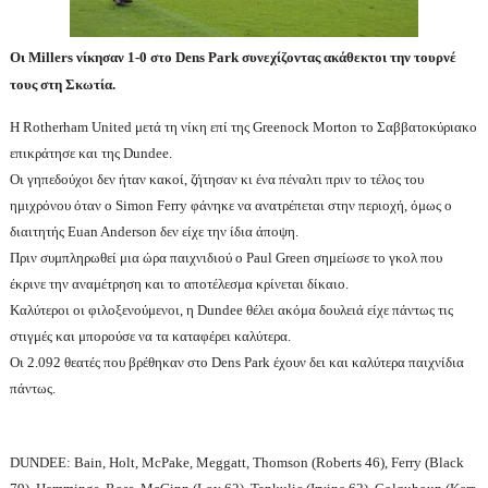
O
ι
Millers
νίκησαν 1-0 στο
Dens
Park
συνεχίζοντας ακάθεκτοι την τουρνέ
τους στη Σκωτία.
H
Rotherham
United
μετά τη νίκη επί της
Greenock
Morton
το Σαββατοκύριακο
επικράτησε και της
Dundee
.
O
ι γηπεδούχοι δεν ήταν κακοί, ζήτησαν κι ένα πέναλτι πριν το τέλος του
ημιχρόνου όταν ο
Simon
Ferry
φάνηκε να ανατρέπεται στην περιοχή, όμως ο
διαιτητής
Euan
Anderson
δεν είχε την ίδια άποψη.
Πριν συμπληρωθεί μια ώρα παιχνιδιού ο
Paul
Green
σημείωσε το γκολ που
έκρινε την αναμέτρηση και το αποτέλεσμα κρίνεται δίκαιο.
Καλύτεροι οι φιλοξενούμενοι, η
Dundee
θέλει ακόμα δουλειά είχε πάντως τις
στιγμές και μπορούσε να τα καταφέρει καλύτερα.
Οι 2.092 θεατές που βρέθηκαν στο
Dens
Park
έχουν δει και καλύτερα παιχνίδια
πάντως.
DUNDEE: Bain, Holt, McPake, Meggatt, Thomson (Roberts 46), Ferry (Black