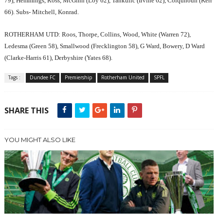
79), Hemmings, Ross, McGinn (Loy 62), Tankulic (Irvine 62), Colquhoun (Kerr
66). Subs- Mitchell, Konrad.
ROTHERHAM
UTD
: Roos, Thorpe, Collins, Wood, White (Warren 72),
Ledesma (Green 58), Smallwood (Frecklington 58), G Ward, Bowery, D Ward
(Clarke-Harris 61), Derbyshire (Yates 68).
Tags :
Dundee FC
Premiership
Rotherham United
SPFL
SHARE THIS
YOU MIGHT ALSO LIKE