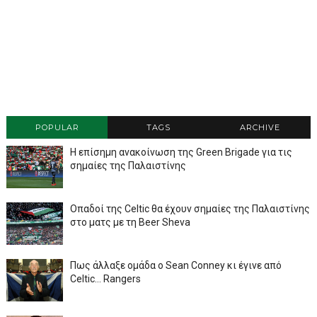
POPULAR
TAGS
ARCHIVE
Η επίσημη ανακοίνωση της Green Brigade για τις
σημαίες της Παλαιστίνης
Οπαδοί της Celtic θα έχουν σημαίες της Παλαιστίνης
στο ματς με τη Beer Sheva
Πως άλλαξε ομάδα ο Sean Conney κι έγινε από
Celtic... Rangers