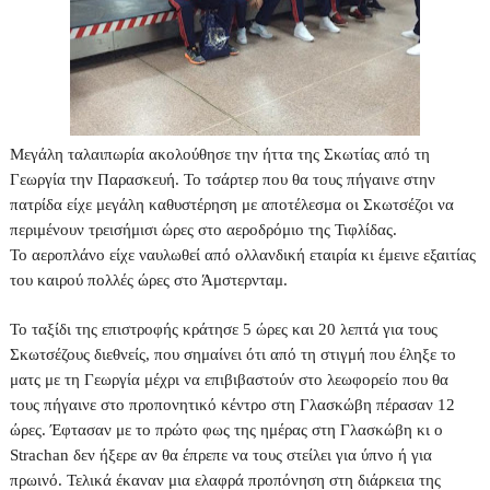
Μεγάλη ταλαιπωρία ακολούθησε την ήττα της Σκωτίας από τη
Γεωργία την Παρασκευή. Το τσάρτερ που θα τους πήγαινε στην
πατρίδα είχε μεγάλη καθυστέρηση με αποτέλεσμα οι Σκωτσέζοι να
περιμένουν τρεισήμισι ώρες στο αεροδρόμιο της Τιφλίδας.
Το αεροπλάνο είχε ναυλωθεί από ολλανδική εταιρία κι έμεινε εξαιτίας
του καιρού πολλές ώρες στο Άμστερνταμ.
Το ταξίδι της επιστροφής κράτησε 5 ώρες και 20 λεπτά για τους
Σκωτσέζους διεθνείς, που σημαίνει ότι από τη στιγμή που έληξε το
ματς με τη Γεωργία μέχρι να επιβιβαστούν στο λεωφορείο που θα
τους πήγαινε στο προπονητικό κέντρο στη Γλασκώβη πέρασαν 12
ώρες. Έφτασαν με το πρώτο φως της ημέρας στη Γλασκώβη κι ο
Strachan δεν ήξερε αν θα έπρεπε να τους στείλει για ύπνο ή για
πρωινό. Τελικά έκαναν μια ελαφρά προπόνηση στη διάρκεια της