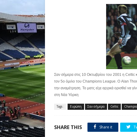
Σαν σήμερα στις 10 Οκτωβρίου του 2001 η Celtic 
τον 5ο όμιλο του Champions League. Ο Alan Th
την αναμέτρηση. To ματς είχε αρχικά ορισθεί να γ
στη Νέα Υόρκη
Tags :
Ευρώπη
Σαν σήμερα
Celtic
Champio
SHARE THIS
Share it
T