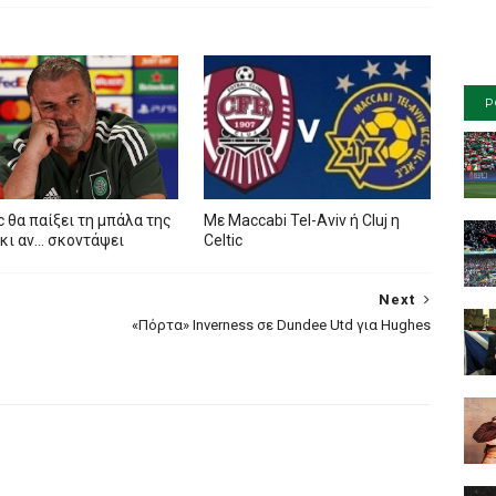
P
ic θα παίξει τη μπάλα της
Mε Maccabi Tel-Aviv ή Cluj η
κι αν… σκοντάψει
Celtic
Next
«Πόρτα» Inverness σε Dundee Utd για Hughes