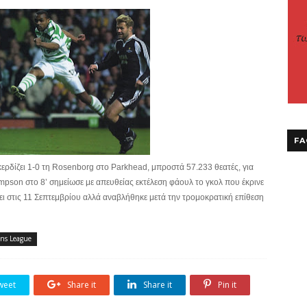
FA
κερδίζει 1-0 τη Rosenborg στο Parkhead, μπροστά 57.233 θεατές, για
om
pson στο 8’ σημείωσε με απευθείας εκτέλεση φάουλ το γκολ που έκρινε
ίνει στις 11 Σεπτεμβρίου αλλά αναβλήθηκε μετά την τρομοκρατική επίθεση
ns League
weet
Share it
Share it
Pin it