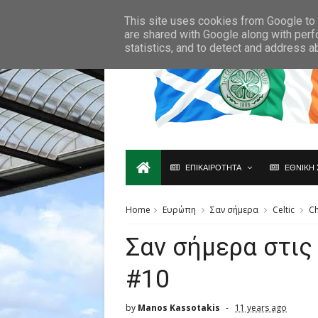
Ο,ΤΙ ΑΦΟΡΑ ΤΗ ΣΚΩΤΙΑ ΘΑ ΤΟ ΒΡΕΙΣ ΜΟΝΟ ΕΔΩ...
This site uses cookies from Google to d
are shared with Google along with perf
statistics, and to detect and address a
ΕΠΙΚΑΙΡΟΤΗΤΑ
ΕΘΝΙΚΗ 
Home
Ευρώπη
Σαν σήμερα
Celtic
C
Σαν σήμερα στις
#10
by
Manos Kassotakis
11 years ago