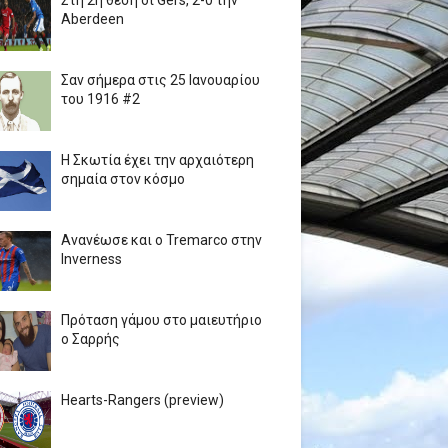
Στη 2η θέση οι Gers, 2-0 την
Aberdeen
Σαν σήμερα στις 25 Ιανουαρίου
του 1916 #2
Η Σκωτία έχει την αρχαιότερη
σημαία στον κόσμο
Ανανέωσε και ο Tremarco στην
Inverness
Πρόταση γάμου στο μαιευτήριο
ο Σαρρής
Hearts-Rangers (preview)