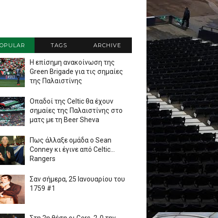
OPULAR
TAGS
ARCHIVE
Η επίσημη ανακοίνωση της
Green Brigade για τις σημαίες
της Παλαιστίνης
Οπαδοί της Celtic θα έχουν
σημαίες της Παλαιστίνης στο
ματς με τη Beer Sheva
Πως άλλαξε ομάδα ο Sean
Conney κι έγινε από Celtic...
Rangers
Σαν σήμερα, 25 Ιανουαρίου του
1759 #1