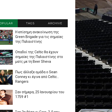
OPULAR
TAGS
ARCHIVE
Η επίσημη ανακοίνωση της
Green Brigade για τις σημαίες
της Παλαιστίνης
Οπαδοί της Celtic θα έχουν
σημαίες της Παλαιστίνης στο
ματς με τη Beer Sheva
Πως άλλαξε ομάδα ο Sean
Conney κι έγινε από Celtic...
Rangers
Σαν σήμερα, 25 Ιανουαρίου του
1759 #1