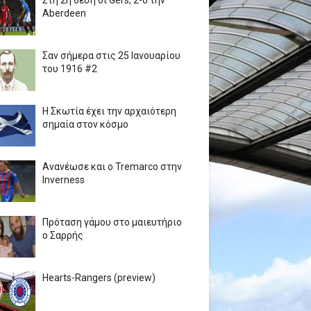
Στη 2η θέση οι Gers, 2-0 την
Aberdeen
Σαν σήμερα στις 25 Ιανουαρίου
του 1916 #2
Η Σκωτία έχει την αρχαιότερη
σημαία στον κόσμο
Ανανέωσε και ο Tremarco στην
Inverness
Πρόταση γάμου στο μαιευτήριο
ο Σαρρής
Hearts-Rangers (preview)