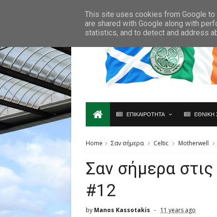
Ο,ΤΙ ΑΦΟΡΑ ΤΗ ΣΚΩΤΙΑ ΘΑ ΤΟ ΒΡΕΙΣ ΜΟΝΟ ΕΔΩ...
This site uses cookies from Google to d
are shared with Google along with perf
statistics, and to detect and address a
ΕΠΙΚΑΙΡΟΤΗΤΑ
ΕΘΝΙΚΗ 
Home
Σαν σήμερα
Celtic
Motherwell
Σαν σήμερα στις
#12
by
Manos Kassotakis
11 years ago