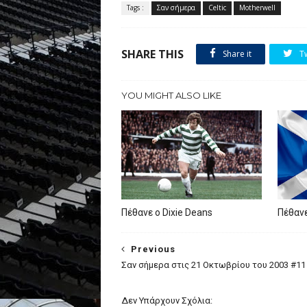
Tags :
Σαν σήμερα
Celtic
Motherwell
SHARE THIS
Share it
T
YOU MIGHT ALSO LIKE
Πέθανε ο Dixie Deans
Πέθανε
Previous
Σαν σήμερα στις 21 Οκτωβρίου του 2003 #11
Δεν Υπάρχουν Σχόλια: