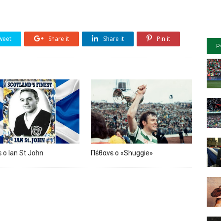
weet
Share it
Share it
Pin it
P
 ο Ian St John
Πέθανε ο «Shuggie»