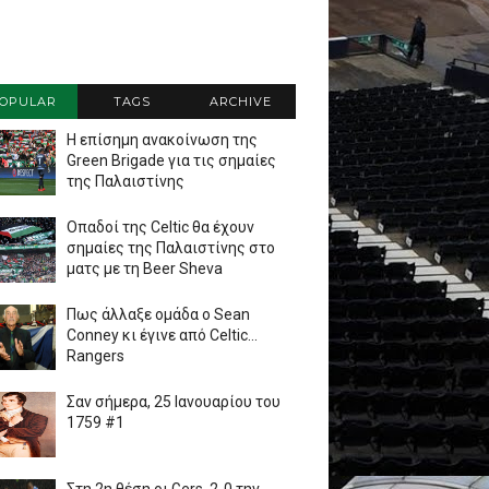
OPULAR
TAGS
ARCHIVE
Η επίσημη ανακοίνωση της
Green Brigade για τις σημαίες
της Παλαιστίνης
Οπαδοί της Celtic θα έχουν
σημαίες της Παλαιστίνης στο
ματς με τη Beer Sheva
Πως άλλαξε ομάδα ο Sean
Conney κι έγινε από Celtic...
Rangers
Σαν σήμερα, 25 Ιανουαρίου του
1759 #1