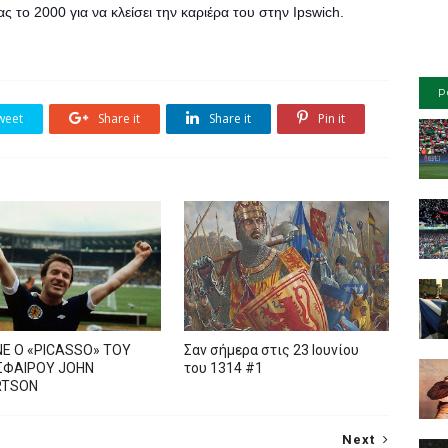
ς το 2000 για να κλείσει την καριέρα του στην Ipswich.
P
weet
Share it
Share it
Pin it
Ε Ο «PICASSO» TOY
Σαν σήμερα στις 23 Ιουνίου
ΦΑΙΡΟΥ JOHN
του 1314 #1
RTSON
Next