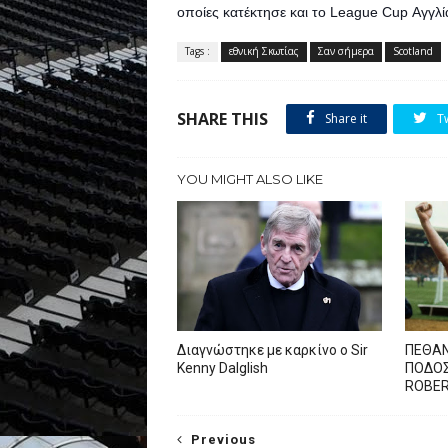
οποίες κατέκτησε και το League Cup Αγγλία
Tags :
εθνική Σκωτίας
Σαν σήμερα
Scotland
SHARE THIS
Share it
T
YOU MIGHT ALSO LIKE
Διαγνώστηκε με καρκίνο ο Sir
ΠΕΘΑΝ
Kenny Dalglish
ΠΟΔΟΣ
ROBE
Previous