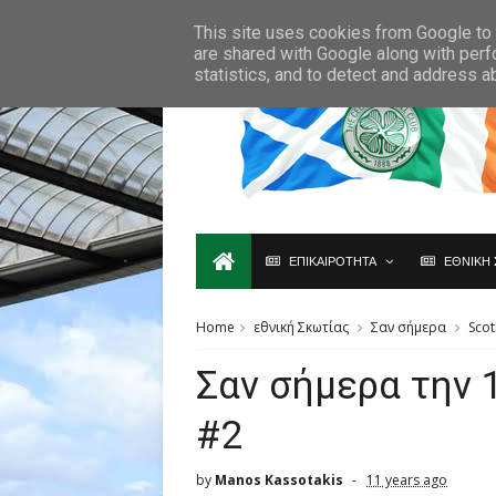
Ο,ΤΙ ΑΦΟΡΑ ΤΗ ΣΚΩΤΙΑ ΘΑ ΤΟ ΒΡΕΙΣ ΜΟΝΟ ΕΔΩ...
This site uses cookies from Google to d
are shared with Google along with perf
statistics, and to detect and address a
ΕΠΙΚΑΙΡΟΤΗΤΑ
ΕΘΝΙΚΗ 
Home
εθνική Σκωτίας
Σαν σήμερα
Scot
Σαν σήμερα την 
#2
by
Manos Kassotakis
11 years ago