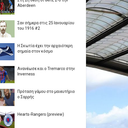
Στη 2η θέση οι Gers, 2-0 την
Aberdeen
Σαν σήμερα στις 25 Ιανουαρίου
του 1916 #2
Η Σκωτία έχει την αρχαιότερη
σημαία στον κόσμο
Ανανέωσε και ο Tremarco στην
Inverness
Πρόταση γάμου στο μαιευτήριο
ο Σαρρής
Hearts-Rangers (preview)