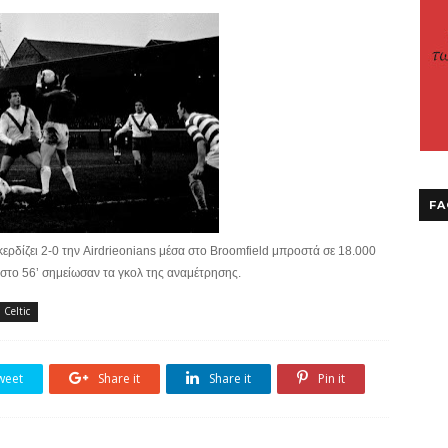
FA
κερδίζει 2-0 την Airdrieonians μέσα στο Broomfield μπροστά σε 18.000
 στο 56’ σημείωσαν τα γκολ της αναμέτρησης.
Celtic
weet
Share it
Share it
Pin it