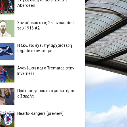
Στη 2η θέση οι Gers, 2-0 την
Aberdeen
Σαν σήμερα στις 25 Ιανουαρίου
του 1916 #2
Η Σκωτία έχει την αρχαιότερη
σημαία στον κόσμο
Ανανέωσε και ο Tremarco στην
Inverness
Πρόταση γάμου στο μαιευτήριο
ο Σαρρής
Hearts-Rangers (preview)