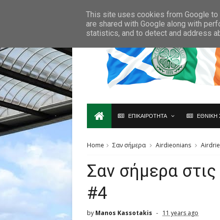
Ο,ΤΙ ΑΦΟΡΑ ΤΗ ΣΚΩΤΙΑ ΘΑ ΤΟ ΒΡΕΙΣ ΜΟΝΟ ΕΔΩ...
This site uses cookies from Google to d
are shared with Google along with perf
statistics, and to detect and address a
ΕΠΙΚΑΙΡΟΤΗΤΑ
ΕΘΝΙΚΗ 
Home
Σαν σήμερα
Airdieonians
Airdri
Σαν σήμερα στις
#4
by
Manos Kassotakis
11 years ago