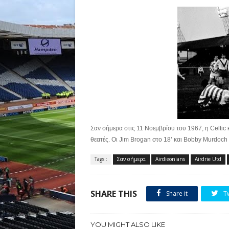
Σαν σήμερα στις 11 Νοεμβρίου του 1967, η Celtic 
θεατές. Οι Jim Brogan στο 18’ και Bobby Murdoch
Tags :
Σαν σήμερα
Airdieonians
Airdrie Utd
SHARE THIS
Share it
T
YOU MIGHT ALSO LIKE