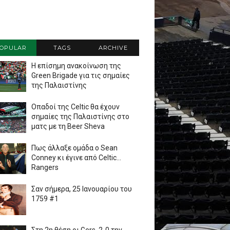
OPULAR
TAGS
ARCHIVE
Η επίσημη ανακοίνωση της
Green Brigade για τις σημαίες
της Παλαιστίνης
Οπαδοί της Celtic θα έχουν
σημαίες της Παλαιστίνης στο
ματς με τη Beer Sheva
Πως άλλαξε ομάδα ο Sean
Conney κι έγινε από Celtic...
Rangers
Σαν σήμερα, 25 Ιανουαρίου του
1759 #1