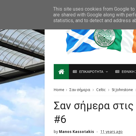
Ο,ΤΙ ΑΦΟΡΑ ΤΗ ΣΚΩΤΙΑ ΘΑ ΤΟ ΒΡΕΙΣ ΜΟΝΟ ΕΔΩ...
This site uses cookies from Google to d
are shared with Google along with perf
statistics, and to detect and address a
ΕΠΙΚΑΙΡΟΤΗΤΑ
ΕΘΝΙΚΗ 
Home
Σαν σήμερα
Celtic
St Johnstone
Σαν σήμερα στις
#6
by
Manos Kassotakis
11 years ago