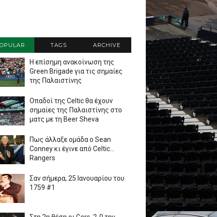
OPULAR
TAGS
ARCHIVE
Η επίσημη ανακοίνωση της
Green Brigade για τις σημαίες
της Παλαιστίνης
Οπαδοί της Celtic θα έχουν
σημαίες της Παλαιστίνης στο
ματς με τη Beer Sheva
Πως άλλαξε ομάδα ο Sean
Conney κι έγινε από Celtic...
Rangers
Σαν σήμερα, 25 Ιανουαρίου του
1759 #1