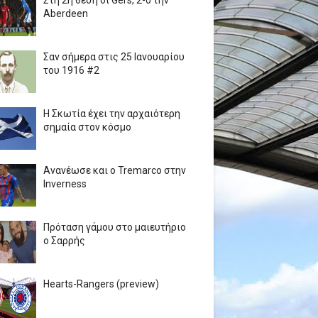
Στη 2η θέση οι Gers, 2-0 την
Aberdeen
Σαν σήμερα στις 25 Ιανουαρίου
του 1916 #2
Η Σκωτία έχει την αρχαιότερη
σημαία στον κόσμο
Ανανέωσε και ο Tremarco στην
Inverness
Πρόταση γάμου στο μαιευτήριο
ο Σαρρής
Hearts-Rangers (preview)