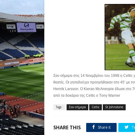
Σαν σήμερα στις 14 Νοεμβρίου του 1998 η Celtic 
θεατές. Oι γηπεδούχοι προηγήθηκαν στο 45’ με το
Henrik Larsson. O Kieran McAnespie έδωσε στο 70’
από τα δοκάρια της Celtic o Τony Warner
Tags :
Σαν σήμερα
Celtic
St Johnstone
SHARE THIS
Share it
T