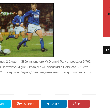
FA
χάνει 2-1 από τη St Johnstone στο McDiarmid Park μπροστά σε 9.762
ν Πορτογάλο Miguel Simao, για να ισοφαρίσει η Celtic στο 50’ με το
 τη νίκη στους “άγιους”. Στο ματς αυτό έκανε το ντεμπούτο του κάτω
weet
Share it
Share it
Pin it