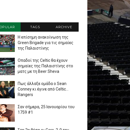
OPULAR
TAGS
ARCHIVE
Η επίσημη ανακοίνωση της
Green Brigade για τις σημαίες
της Παλαιστίνης
Οπαδοί της Celtic θα έχουν
σημαίες της Παλαιστίνης στο
ματς με τη Beer Sheva
Πως άλλαξε ομάδα ο Sean
Conney κι έγινε από Celtic...
Rangers
Σαν σήμερα, 25 Ιανουαρίου του
1759 #1