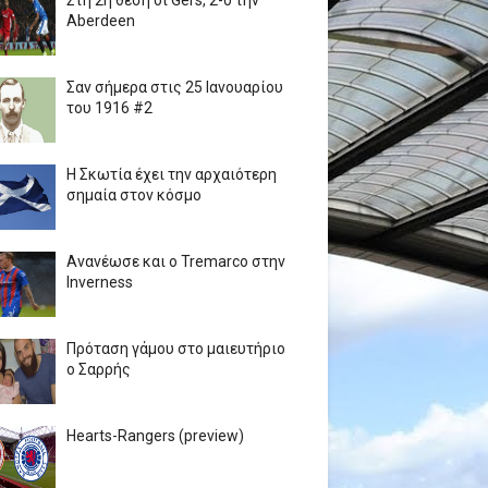
Στη 2η θέση οι Gers, 2-0 την
Aberdeen
Σαν σήμερα στις 25 Ιανουαρίου
του 1916 #2
Η Σκωτία έχει την αρχαιότερη
σημαία στον κόσμο
Ανανέωσε και ο Tremarco στην
Inverness
Πρόταση γάμου στο μαιευτήριο
ο Σαρρής
Hearts-Rangers (preview)