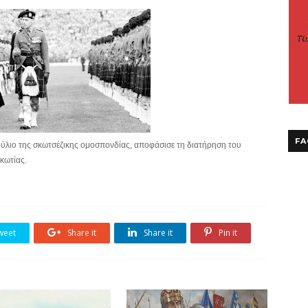
FA
ύλιο της σκωτσέζικης ομοσπονδίας, αποφάσισε τη διατήρηση του
κωτίας.
weet
Share it
Share it
Pin it