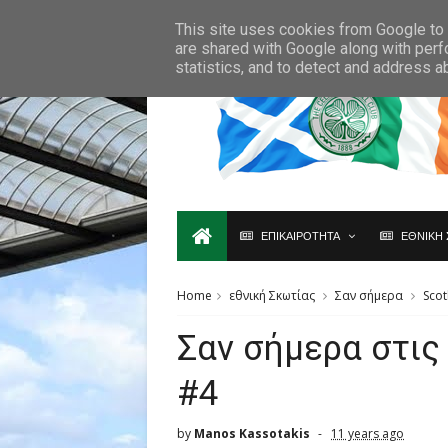
Ο,ΤΙ ΑΦΟΡΑ ΤΗ ΣΚΩΤΙΑ ΘΑ ΤΟ ΒΡΕΙΣ ΜΟΝΟ ΕΔΩ...
This site uses cookies from Google to d
are shared with Google along with perf
statistics, and to detect and address a
ΕΠΙΚΑΙΡΟΤΗΤΑ
ΕΘΝΙΚΗ 
Home
εθνική Σκωτίας
Σαν σήμερα
Scot
Σαν σήμερα στις
#4
by
Manos Kassotakis
11 years ago