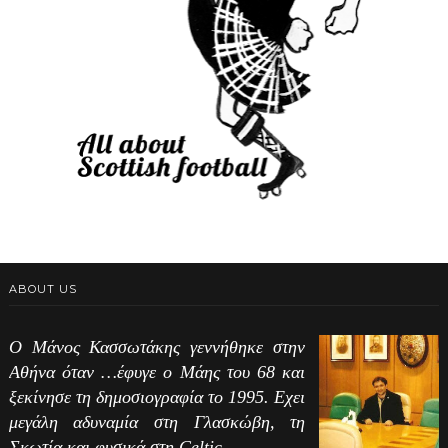
ABOUT US
Ο Μάνος Κασσωτάκης γεννήθηκε στην
Αθήνα όταν …έφυγε ο Μάης του 68 και
ξεκίνησε τη δημοσιογραφία το 1995. Εχει
μεγάλη αδυναμία στη Γλασκώβη, τη
Σκωτία και φυσικά στη Celtic.