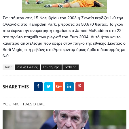
Σαν σήμερα στις 15 Νοεμβρίου του 2003 η Σκωτία κερδίζει 1-0 την
Ολλανδία στο Hampden Park, μπροστά σε 50.670 θεατές. Το γκολ
που έκρινε την αναμέτρηση σημείωσε ο James McFadden στο 22’,
στο πρώτο παιχνίδι των play-off του Euro 2004. Αυτό ήταν και το
καλύτερο αποτέλεσμα που έφερε στον πάγκο της εθνικής Σκωτίας ο
Berti Vogts, στη ρεβάνς στο Άμστερνταμ όμως ήρθε ο διασυρμός με
6-0.
Tags :
εθνική Σκωτίας
Σαν σήμερα
Scotland
SHARE THIS
YOU MIGHT ALSO LIKE