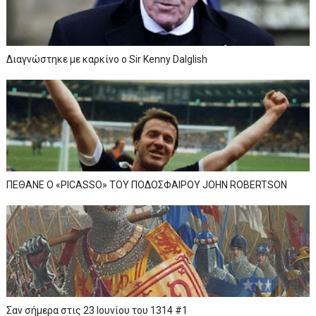
Διαγνώστηκε με καρκίνο ο Sir Kenny Dalglish
ΠΕΘΑΝΕ Ο «PICASSO» TOY ΠΟΔΟΣΦΑΙΡΟΥ JOHN ROBERTSON
Σαν σήμερα στις 23 Ιουνίου του 1314 #1