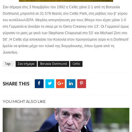
Σαν σήμερα στις 3 Νοεμβρίου του 1992 η Celtic χάνει 2-1 από τη Borussia
Dortmund, μπροστά σε 31.578 θεατές στο Celtic Park, στη ρεβάνς του β’ γύρου
του κυπέλλου
UEFA. Μεγάλη απογοήτευση για τους Bhoys που είχαν χάσει 1-0
στη Γερμανία κι άνοιξαν το σκορ με το Gerry Creaney στο 13’. Oι Γερμανοί όμως
γύρισαν το ματς με γκολ των Stephane Chapuisat στο 53’ και Michael Zorc στο
58’. Η Celtic είχε αποκλείσει την Κολονία στον προηγούμενο γύρο κι η Dortmunf
έμελλε να φτάσει μέχρι τον τελικό της διοργάνωσης, όπου έχασε από τη
Juventus.
Tags :
Σαν σήμερα
Borussia Dortmund
Celtic
SHARE THIS
YOU MIGHT ALSO LIKE