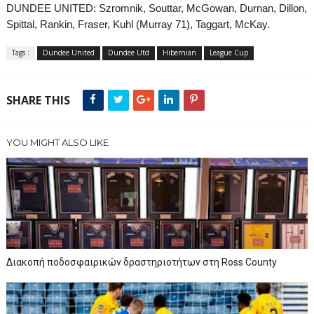
DUNDEE UNITED: Szromnik, Souttar, McGowan, Durnan, Dillon,
Spittal, Rankin, Fraser, Kuhl (Murray 71), Taggart, McKay.
Tags :
Dundee United
Dundee Utd
Hibernian
League Cup
SHARE THIS
YOU MIGHT ALSO LIKE
Διακοπή ποδοσφαιρικών δραστηριοτήτων στη Ross County