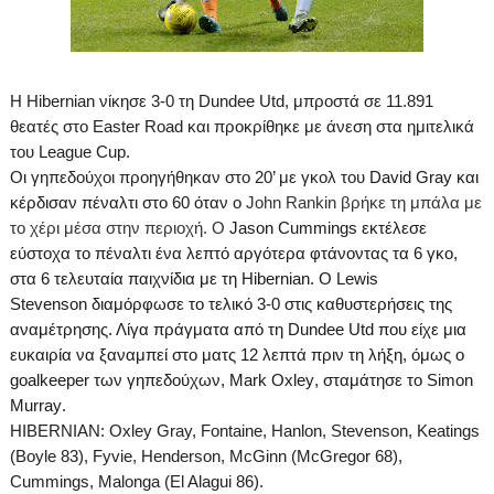
H
Hibernian
νίκησε 3-0 τη
Dundee
Utd
, μπροστά σε 11.891
θεατές στο
Easter
Road
και προκρίθηκε με άνεση στα ημιτελικά
του
League
Cup
.
O
ι γηπεδούχοι προηγήθηκαν στο
20’
με γκολ του
David Gray και
κέρδισαν πέναλτι στο 60 όταν ο
John Rankin βρήκε τη μπάλα με
το χέρι μέσα στην περιοχή. Ο
Jason
Cummings
εκτέλεσε
εύστοχα το πέναλτι ένα λεπτό αργότερα φτάνοντας τα 6 γκο,
στα 6 τελευταία παιχνίδια με τη
Hibernian
.
O
Lewis
Stevenson
διαμόρφωσε το τελικό 3-0 στις καθυστερήσεις της
αναμέτρησης. Λίγα πράγματα από τη
Dundee
Utd
που είχε μια
ευκαιρία να ξαναμπεί στο ματς 12 λεπτά πριν τη λήξη, όμως ο
goalkeeper
των γηπεδούχων,
Mark
Oxley
, σταμάτησε το
Simon
Murray
.
HIBERNIAN: Oxley Gray, Fontaine, Hanlon, Stevenson, Keatings
(Boyle 83), Fyvie, Henderson, McGinn (McGregor 68),
Cummings, Malonga (El Alagui 86).