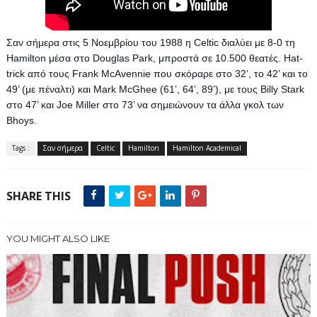
Σαν σήμερα στις 5 Νοεμβρίου του 1988 η Celtic διαλύει με 8-0 τη
Hamilton μέσα στο Douglas Park, μπροστά σε 10.500 θεατές. Hat-
trick από τους Frank McAvennie που σκόραρε στο 32’, το 42’ και το
49’ (με πέναλτι) και Mark McGhee (61’, 64’, 89’), με τους Billy Stark
στο 47’ και Joe Miller στο 73’ να σημειώνουν τα άλλα γκολ των
Bhoys.
Tags :
Σαν σήμερα
Celtic
Hamilton
Hamilton Academical
SHARE THIS
YOU MIGHT ALSO LIKE