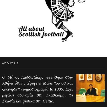
ABOUT US
Ο Μάνος Κασσωτάκης γεννήθηκε στην
Αθήνα όταν …έφυγε ο Μάης του 68 και
ξεκίνησε τη δημοσιογραφία το 1995. Εχει
μεγάλη αδυναμία στη Γλασκώβη, τη
Σκωτία και φυσικά στη Celtic.