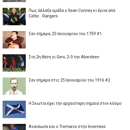
Πως άλλαξε ομάδα ο Sean Conney κι έγινε από
Celtic... Rangers
Σαν σήμερα, 25 Ιανουαρίου του 1759 #1
Στη 2η θέση οι Gers, 2-0 την Aberdeen
Σαν σήμερα στις 25 Ιανουαρίου του 1916 #2
Η Σκωτία έχει την αρχαιότερη σημαία στον κόσμο
Ανανέωσε και ο Tremarco στην Inverness