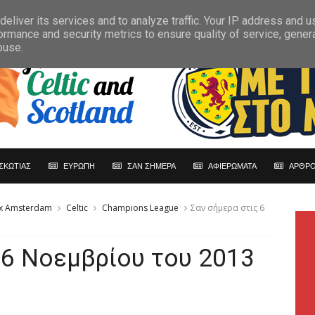
eliver its services and to analyze traffic. Your IP address and 
ormance and security metrics to ensure quality of service, gene
buse.
ΣΚΩΤΙΑΣ
ΕΥΡΩΠΗ
ΣΑΝ ΣΗΜΕΡΑ
ΑΦΙΕΡΩΜΑΤΑ
ΑΡΘΡΟ
ax Amsterdam
Celtic
Champions League
Σαν σήμερα στις 6
 6 Νοεμβρίου του 2013