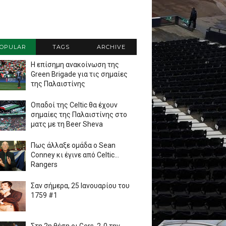
OPULAR
TAGS
ARCHIVE
Η επίσημη ανακοίνωση της
Green Brigade για τις σημαίες
της Παλαιστίνης
Οπαδοί της Celtic θα έχουν
σημαίες της Παλαιστίνης στο
ματς με τη Beer Sheva
Πως άλλαξε ομάδα ο Sean
Conney κι έγινε από Celtic...
Rangers
Σαν σήμερα, 25 Ιανουαρίου του
1759 #1