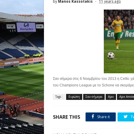
by
Manos Kassotakis
11 years ago
Σαν σήμερα στις 6 Νοεμβρίου του 2013 η Celtic χ
του Champions League με το Schone να σκοράρει 
Tags :
Ευρώπη
Σαν σήμερα
Ajax
Ajax Amst
SHARE THIS
Share it
T