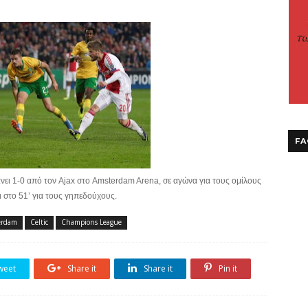
FA
άνει 1-0 από τον Ajax στο Amsterdam Arena, σε αγώνα για τους ομίλους
στο 51’ για τους γηπεδούχους.
erdam
Celtic
Champions League
weet
Share it
Share it
Pin it