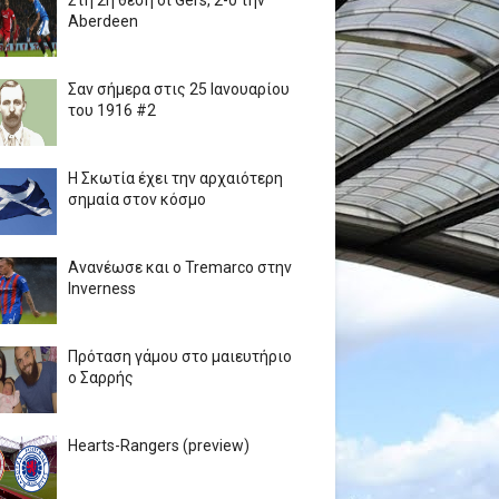
Στη 2η θέση οι Gers, 2-0 την
Aberdeen
Σαν σήμερα στις 25 Ιανουαρίου
του 1916 #2
Η Σκωτία έχει την αρχαιότερη
σημαία στον κόσμο
Ανανέωσε και ο Tremarco στην
Inverness
Πρόταση γάμου στο μαιευτήριο
ο Σαρρής
Hearts-Rangers (preview)