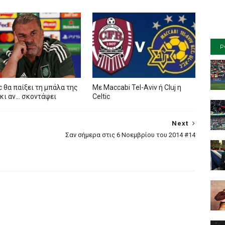
P
ic θα παίξει τη μπάλα της
Mε Maccabi Tel-Aviv ή Cluj η
κι αν… σκοντάψει
Celtic
Next
Σαν σήμερα στις 6 Νοεμβρίου του 2014 #14