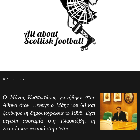
ABOUT US
Ο Μάνος Κασσωτάκης γεννήθηκε στην
Αθήνα όταν …έφυγε ο Μάης του 68 και
ξεκίνησε τη δημοσιογραφία το 1995. Εχει
μεγάλη αδυναμία στη Γλασκώβη, τη
Σκωτία και φυσικά στη Celtic.