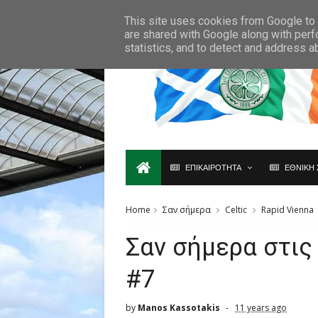
Ο,ΤΙ ΑΦΟΡΑ ΤΗ ΣΚΩΤΙΑ ΘΑ ΤΟ ΒΡΕΙΣ ΜΟΝΟ ΕΔΩ...
This site uses cookies from Google to d
are shared with Google along with perf
statistics, and to detect and address a
ΕΠΙΚΑΙΡΟΤΗΤΑ
ΕΘΝΙΚΗ 
Home
Σαν σήμερα
Celtic
Rapid Vienna
Σαν σήμερα στις
#7
by
Manos Kassotakis
11 years ago