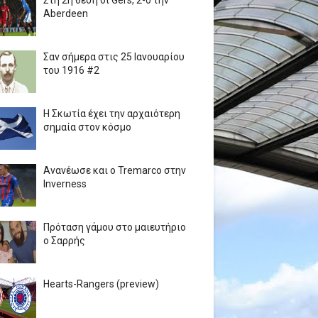
Στη 2η θέση οι Gers, 2-0 την
Aberdeen
Σαν σήμερα στις 25 Ιανουαρίου
του 1916 #2
Η Σκωτία έχει την αρχαιότερη
σημαία στον κόσμο
Ανανέωσε και ο Tremarco στην
Inverness
Πρόταση γάμου στο μαιευτήριο
ο Σαρρής
Hearts-Rangers (preview)