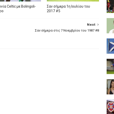
ία Celtic με Bolingoli-
Σαν σήμερα 1η Ιουλίου του
bo
2017 #5
Next
Σαν σήμερα στις 7 Νοεμβρίου του 1987 #8