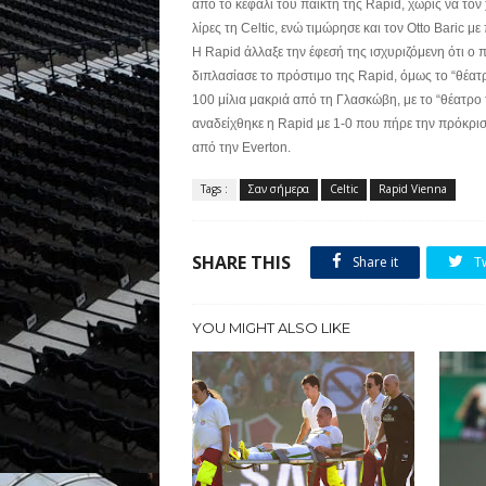
από το κεφάλι του παίκτη της Rapid, χωρίς να τον
λίρες τη Celtic, ενώ τιμώρησε και τον Otto Baric μ
Η Rapid άλλαξε την έφεσή της ισχυριζόμενη ότι ο
διπλασίασε το πρόστιμο της Rapid, όμως το “θέατ
100 μίλια μακριά από τη Γλασκώβη, με το “θέατρο τ
αναδείχθηκε η Rapid με 1-0 που πήρε την πρόκριση
από την Everton.
Tags :
Σαν σήμερα
Celtic
Rapid Vienna
SHARE THIS
Share it
T
YOU MIGHT ALSO LIKE