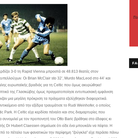
FA
ερδίζει 3-0 τη Rapid Vienna μπροστά σε 48.813 θεατές στον
κυπελλούχ
ων. Οι Brian McClair sto 32’, Murdo MacLeod στο 44’ και
άλης ευρωπαϊκής βραδιάς για τη Celtic που όμως ακυρώθηκε!
ναληπτικό της Γλασκώβης όμως πραγματοποίησε εντυπωσιακή εμφάνιση
ιζαν μια μεγάλη πρόκριση τα πράγματα εξελίχθηκαν διαφορετικά.
αντικείμενο από την εξέδρα τραυμάτισε το Rudi Weinhofer, ο οποίος
 Park. Η Celtic είχε κερδίσει πέναλτι και στις διαμαρτυρίες που
συνομιλεί με τον προπονητή του Otto Baric βρέθηκε στο έδαφος κι
ς Dr Hubert Claessen σημείωσε ότι είδε ένα μπουκάλι να πέφτει. H
από το πέταλο των φανατικών την περίφημη “ζούγκλα” είχε περάσει πάνω