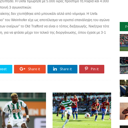
 χτυπήσει. Η Uefa τιμώρησε με 5.000 λίρες πρόστιμο τη Rapid και 4.000
ε ποινή 3 αγωνιστικών.
 παίκτης δεν χτυπήθηκε από μπουκάλι αλλά από νόμισμα. Η Uefa
ρο” του Weinhofer είχε ως αποτέλεσμα να οριστεί επανάληψη του αγώνα
ων ονείρων” το Old Trafford να είναι ο τόπος διεξαγωγής. Νικήτρια τότε
P
, για να φτάσει μέχρι τον τελικό της διοργάνωσης, όπου έχασε με 3-1
weet
Share it
Share it
Pin it