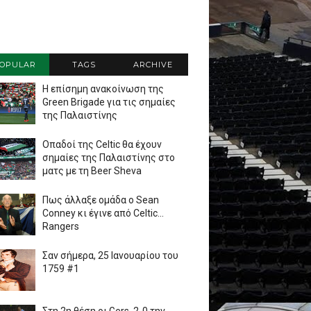
OPULAR
TAGS
ARCHIVE
Η επίσημη ανακοίνωση της
Green Brigade για τις σημαίες
της Παλαιστίνης
Οπαδοί της Celtic θα έχουν
σημαίες της Παλαιστίνης στο
ματς με τη Beer Sheva
Πως άλλαξε ομάδα ο Sean
Conney κι έγινε από Celtic...
Rangers
Σαν σήμερα, 25 Ιανουαρίου του
1759 #1