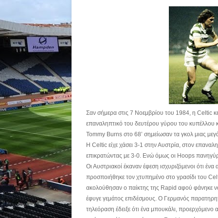
Σαν σήμερα στις 7 Νοεμβρίου του 1984, η Celtic κ
επαναληπτικό του δευτέρου γύρου του κυπέλλου 
Tommy Burns στο 68’ σημείωσαν τα γκολ μιας μεγ
Η Celtic είχε χάσει 3-1 στην Αυστρία, στον επα
επικρατώντας με 3-0. Ενώ όμως οι Hoops πανηγύρ
Οι Αυστριακοί έκαναν έφεση ισχυριζόμενοι ότι ένα 
προσποιήθηκε τον χτυπημένο στο γρασίδι του Celtic
ακολούθησαν ο παίκτης της Rapid αφού φάνηκε να 
έφυγε γεμάτος επιδέσμους. Ο Γερμανός παρατηρητή
τηλεόραση έδειξε ότι ένα μπουκάλι, προερχόμενο 