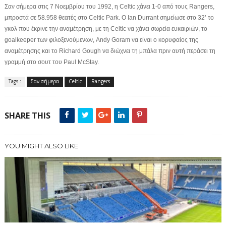
Σαν σήμερα στις 7 Νοεμβρίου του 1992, η Celtic χάνει 1-0 από τους Rangers,
μπροστά σε 58.958 θεατές στο Celtic Park. O Ιan Durrant σημείωσε στο 32’ το
γκολ που
έκρινε την αναμέτρηση, με τη Celtic να χάνει σωρεία ευκαιριών, το
goalkeeper των φιλοξενούμενων, Andy Goram να είναι ο κορυφαίος της
αναμέτρησης και το Richard Gough να διώχνει τη μπάλα πριν αυτή περάσει τη
γραμμή στο σουτ του Paul McStay.
Tags :
Σαν σήμερα
Celtic
Rangers
SHARE THIS
YOU MIGHT ALSO LIKE