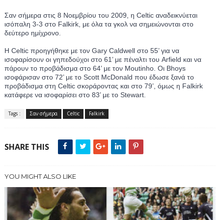
Σαν σήμερα στις 8 Νοεμβρίου του 2009, η Celtic αναδεικνύεται 
ισόπαλη 3-3 στο Falkirk, με όλα τα γκολ να σημειώνονται στο 
δεύτερο ημίχρονο.
Η Celtic προηγήθηκε με τον Gary Caldwell στο 55’ για να 
ισοφαρίσουν οι γηπεδούχοι στο 61’ με πέναλτι του Arfield και να 
πάρουν το προβάδισμα στο 64’ με τον Moutinho. Oι Bhoys 
ισοφάρισαν στο 72’ με το Scott McDonald που έδωσε ξανά το 
προβάδισμα στη Celtic σκοράροντας και στο 79’, όμως η Falkirk 
κατάφερε να ισοφαρίσει στο 83’ με το Stewart.
Tags :
Σαν σήμερα
Celtic
Falkirk
SHARE THIS
YOU MIGHT ALSO LIKE