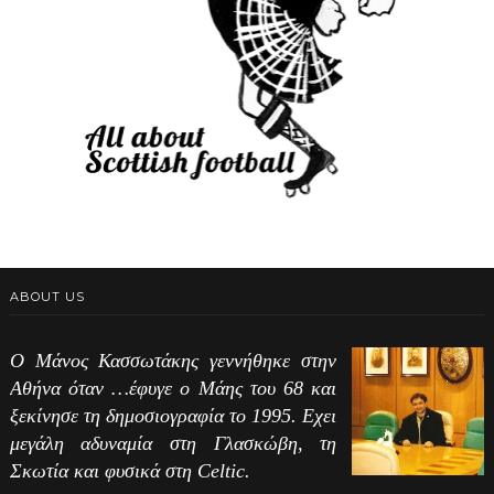
ABOUT US
Ο Μάνος Κασσωτάκης γεννήθηκε στην
Αθήνα όταν …έφυγε ο Μάης του 68 και
ξεκίνησε τη δημοσιογραφία το 1995. Εχει
μεγάλη αδυναμία στη Γλασκώβη, τη
Σκωτία και φυσικά στη Celtic.