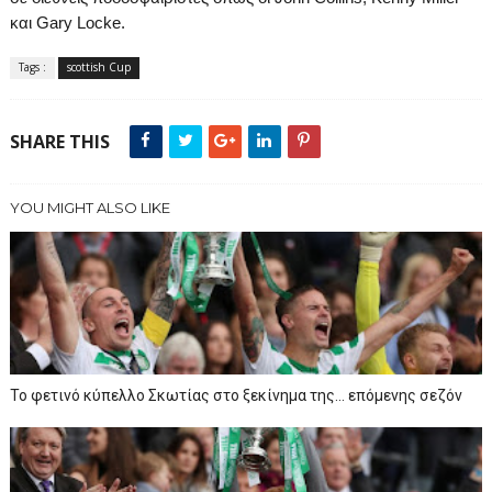
και
Gary
Locke
.
Tags :
scottish Cup
SHARE THIS
YOU MIGHT ALSO LIKE
To φετινό κύπελλο Σκωτίας στο ξεκίνημα της… επόμενης σεζόν