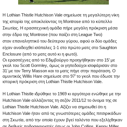
H
Lothian
Thistle
Hutchison
Vale
σημείωσε τη μεγαλύτερη νίκη
της ιστορία της αποκλείοντας τη
Montrose
από το κύπελλο
Σκωτίας. Η ερασιτεχνική ομάδα πήρε μεγάλη πρόκριση μέσα
στην έδρα της
Montrose
(που παίζει στη
League
Two
)
στον επαναληπτικό του δεύτερου γύρου, αφού οι δύο ομάδες
είχαν αναδειχθεί ισόπαλες 1-1 στο πρώτο ματς στο
Saughton
Enclosure (από το ματς αυτό κι η φωτό)
.
Οι ερασιτέχνες από το Εδιμβούργο προηγήθηκαν στο
15’
με
γκολ του
Scott
Gormley
, όμως οι γηπεδούχοι ισοφάρισαν στο
31΄με τον
Terry
Masson
και το ματς πήγε στην παράταση. Ο
αμυντικός
Willis Hare σημείωσε στο
97’
το γκολ που έδωσε την
ιστορική πρόκριση στη
Lothian
Thistle
Hutchison
Vale
.
Η
Lothian
Thistle
ιδρύθηκε το 1969 κι αργότερα ενώθηκε με την
Hutchison
Vale
αλλάζοντας τη σεζόν 2011/12 το όνομα της σε
Lothian
Thistle
Hutchison
Vale
. Αξίζει να σημειωθεί ότι η
Hutchison
Vale
ήταν από τις γνωστότερες ομάδες πιτσιρικάδων
στη Σκωτία, από την οποία έχουν βγεί ταλέντα που εξελίχθηκαν
σε διεθνείς ποδοσφαιριστές όπως οι
J
ohn
Collins
,
Kenny
Miller