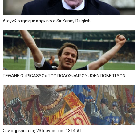
Διαγνώστηκε με καρκίνο ο Sir Kenny Dalglish
ΠΕΘΑΝΕ Ο «PICASSO» TOY ΠΟΔΟΣΦΑΙΡΟΥ JOHN ROBERTSON
Σαν σήμερα στις 23 Ιουνίου του 1314 #1