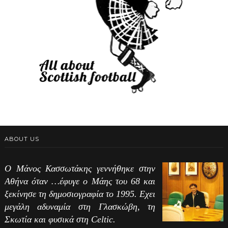
ABOUT US
Ο Μάνος Κασσωτάκης γεννήθηκε στην
Αθήνα όταν …έφυγε ο Μάης του 68 και
ξεκίνησε τη δημοσιογραφία το 1995. Εχει
μεγάλη αδυναμία στη Γλασκώβη, τη
Σκωτία και φυσικά στη Celtic.