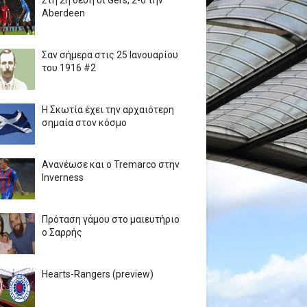
Στη 2η θέση οι Gers, 2-0 την
Aberdeen
Σαν σήμερα στις 25 Ιανουαρίου
του 1916 #2
Η Σκωτία έχει την αρχαιότερη
σημαία στον κόσμο
Ανανέωσε και ο Tremarco στην
Inverness
Πρόταση γάμου στο μαιευτήριο
ο Σαρρής
Hearts-Rangers (preview)