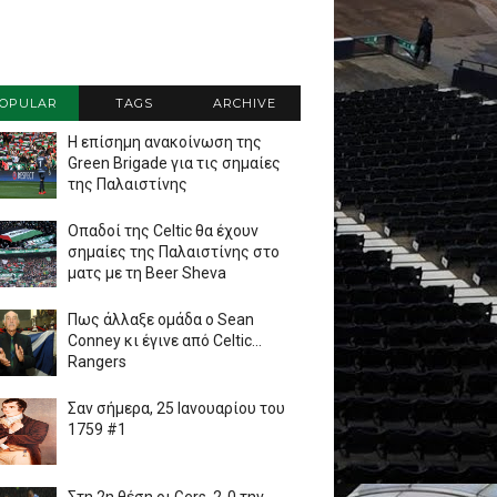
OPULAR
TAGS
ARCHIVE
Η επίσημη ανακοίνωση της
Green Brigade για τις σημαίες
της Παλαιστίνης
Οπαδοί της Celtic θα έχουν
σημαίες της Παλαιστίνης στο
ματς με τη Beer Sheva
Πως άλλαξε ομάδα ο Sean
Conney κι έγινε από Celtic...
Rangers
Σαν σήμερα, 25 Ιανουαρίου του
1759 #1