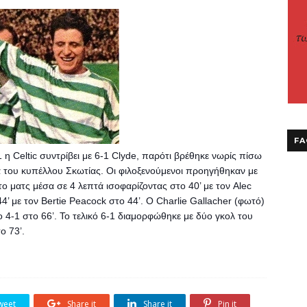
FA
 Celtic συντρίβει με 6-1 Clyde, παρότι βρέθηκε νωρίς πίσω 
ά του κυπέλλου Σκωτίας. Οι φιλοξενούμενοι προηγήθηκαν με 
το ματς μέσα σε 4 λεπτά ισοφαρίζοντας στο 40’ με τον Alec 
’ με τον Bertie Peacock στο 44’. Ο Charlie Gallacher (φωτό) 
ο 4-1 στο 66’. Το τελικό 6-1 διαμορφώθηκε με δύο γκολ του 
ο 73’.
weet
Share it
Share it
Pin it