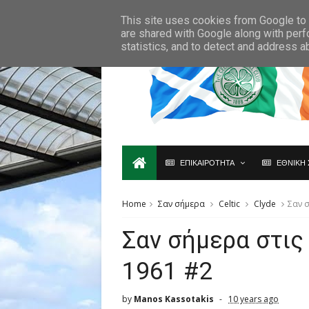
Ο,ΤΙ ΑΦΟΡΑ ΤΗ ΣΚΩΤΙΑ ΘΑ ΤΟ ΒΡΕΙΣ ΜΟΝΟ ΕΔΩ...
This site uses cookies from Google to d
are shared with Google along with perf
statistics, and to detect and address a
ΕΠΙΚΑΙΡΟΤΗΤΑ
ΕΘΝΙΚΗ 
Home
Σαν σήμερα
Celtic
Clyde
Σαν 
Σαν σήμερα στις
1961 #2
by
Manos Kassotakis
10 years ago