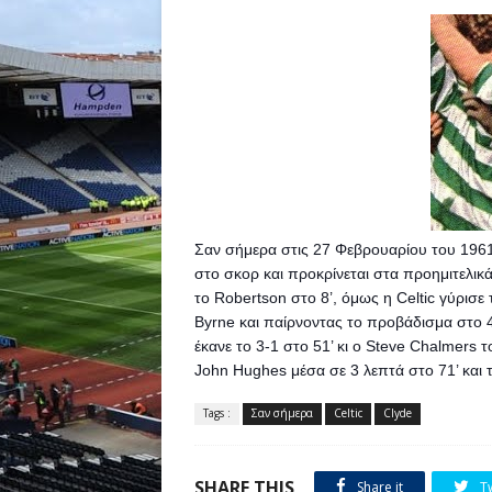
Σαν σήμερα στις 27 Φεβρουαρίου του 1961 η
στο σκορ και προκρίνεται στα προημιτελικ
το Robertson στο 8’, όμως η Celtic γύρισε 
Byrne και παίρνοντας το προβάδισμα στο 44
έκανε το 3-1 στο 51’ κι ο Steve Chalmers τ
John Hughes μέσα σε 3 λεπτά στο 71’ και τ
Tags :
Σαν σήμερα
Celtic
Clyde
SHARE THIS
Share it
T