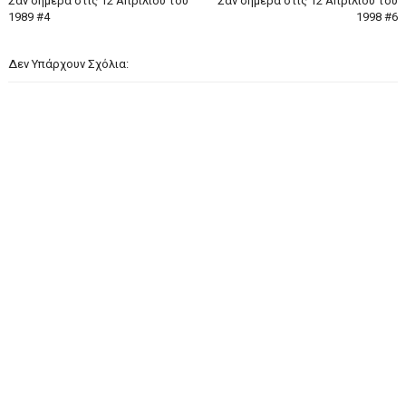
Σαν σήμερα στις 12 Απριλίου του
Σαν σήμερα στις 12 Απριλίου του
1989 #4
1998 #6
Δεν Υπάρχουν Σχόλια: