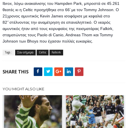
Ibrox, λόγω ανακαίνισης του Hampden Park, μπροστά σε 45.261 
θεατές κι η Celtic προηγήθηκε στο 66’ με τον Tommy Johnson. Ο 
21χρονος αμυντικός Kevin James ισοφάρισε με κεφαλιά στο 
82’΄στέλνοντας την αναμέτρηση σε επαναληπτικό. Ο νεαρός 
αμυντικός ήταν από τους κορυφαίος της πεισματάρας Falkirk, 
σταματώντας τους Paolo di Canio, Andreas Thom και Tommy 
Johnson των Bhoys που έχασαν πολλές ευκαιρίες.
Tags :
Σαν σήμερα
Celtic
Falkirk
SHARE THIS
YOU MIGHT ALSO LIKE