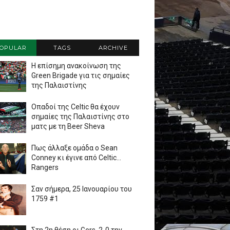
OPULAR
TAGS
ARCHIVE
Η επίσημη ανακοίνωση της
Green Brigade για τις σημαίες
της Παλαιστίνης
Οπαδοί της Celtic θα έχουν
σημαίες της Παλαιστίνης στο
ματς με τη Beer Sheva
Πως άλλαξε ομάδα ο Sean
Conney κι έγινε από Celtic...
Rangers
Σαν σήμερα, 25 Ιανουαρίου του
1759 #1