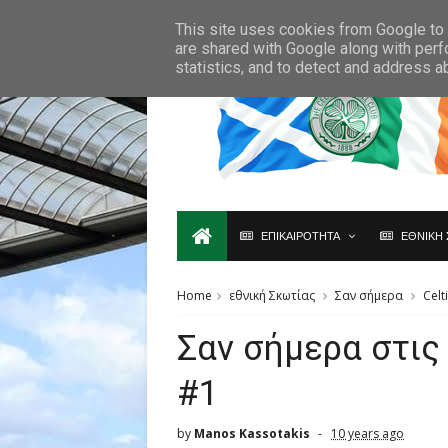
Ο,ΤΙ ΑΦΟΡΑ ΤΗ ΣΚΩΤΙΑ ΘΑ ΤΟ ΒΡΕΙΣ ΜΟΝΟ ΕΔΩ...
This site uses cookies from Google to d
are shared with Google along with perf
statistics, and to detect and address a
ΕΠΙΚΑΙΡΟΤΗΤΑ
ΕΘΝΙΚΗ 
Home
εθνική Σκωτίας
Σαν σήμερα
Celt
Σαν σήμερα στις
#1
by
Manos Kassotakis
10 years ago