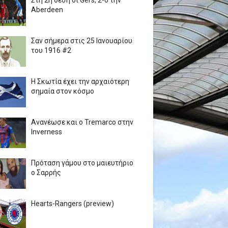
Στη 2η θέση οι Gers, 2-0 την
Aberdeen
Σαν σήμερα στις 25 Ιανουαρίου
του 1916 #2
Η Σκωτία έχει την αρχαιότερη
σημαία στον κόσμο
Ανανέωσε και ο Tremarco στην
Inverness
Πρόταση γάμου στο μαιευτήριο
ο Σαρρής
Hearts-Rangers (preview)