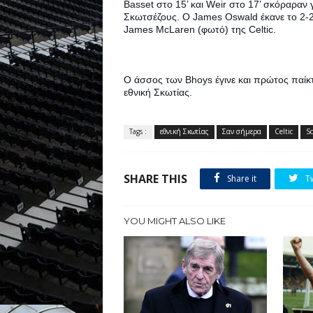
Basset στο 15’ και Weir στο 17’ σκόραραν γ
Σκωτσέζους. Ο James Oswald έκανε το 2-2 σ
James McLaren (φωτό) της Celtic.
Ο άσσος των Bhoys έγινε και πρώτος παίκτ
εθνική Σκωτίας.
Tags :
εθνική Σκωτίας
Σαν σήμερα
Celtic
Sc
SHARE THIS
Share it
T
YOU MIGHT ALSO LIKE