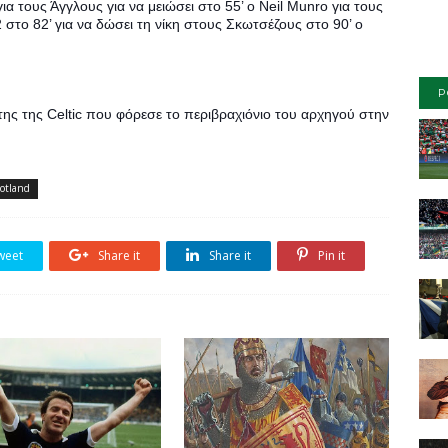
ια τους Άγγλους για να μειώσει στο 55’ ο Neil Munro για τους 
το 82’ για να δώσει τη νίκη στους Σκωτσέζους στο 90’ ο 
P
ης της Celtic που φόρεσε το περιβραχιόνιο του αρχηγού στην 
otland
weet
Share it
Share it
Pin it