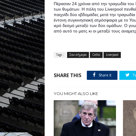
Πέρασαν 24 χρόνια από την τραγωδία του Hi
των θυμάτων. 
Η πόλη του Liverpool πενθε
παιχνίδι δύο εβδομάδες μετά την τραγωδία σ
έντονη συγκινησιακή ατμόσφαιρα με το You’
ιερό δεσμό μεταξύ των δύο ομάδων. Ο γνωστ
από αυτό το ματς κι οι μεταξύ τους αναμετρή
Tags :
Σαν σήμερα
Celtic
Liverpool
SHARE THIS
Share it
T
YOU MIGHT ALSO LIKE