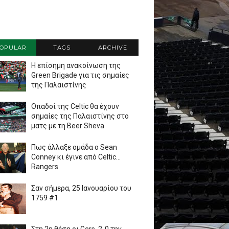
OPULAR
TAGS
ARCHIVE
Η επίσημη ανακοίνωση της
Green Brigade για τις σημαίες
της Παλαιστίνης
Οπαδοί της Celtic θα έχουν
σημαίες της Παλαιστίνης στο
ματς με τη Beer Sheva
Πως άλλαξε ομάδα ο Sean
Conney κι έγινε από Celtic...
Rangers
Σαν σήμερα, 25 Ιανουαρίου του
1759 #1