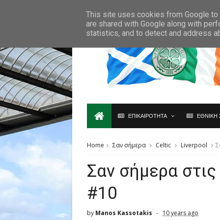
Ο,ΤΙ ΑΦΟΡΑ ΤΗ ΣΚΩΤΙΑ ΘΑ ΤΟ ΒΡΕΙΣ ΜΟΝΟ ΕΔΩ...
This site uses cookies from Google to d
are shared with Google along with perf
statistics, and to detect and address a
ΕΠΙΚΑΙΡΟΤΗΤΑ
ΕΘΝΙΚΗ 
Home
Σαν σήμερα
Celtic
Liverpool
Σ
Σαν σήμερα στις
#10
by
Manos Kassotakis
10 years ago