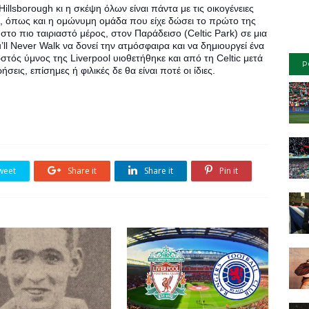
llsborough κι η σκέψη όλων είναι πάντα με τις οικογένειες 
ί, όπως και η ομώνυμη ομάδα που είχε δώσει το πρώτο της 
το πιο ταιριαστό μέρος, στον Παράδεισο (Celtic Park) σε μια 
ll Never Walk να δονεί την ατμόσφαιρα και να δημιουργεί ένα 
ός ύμνος της Liverpool υιοθετήθηκε και από τη Celtic μετά 
P
σεις, επίσημες ή φιλικές δε θα είναι ποτέ οι ίδιες.
weet
Share it
Share it
Pin it