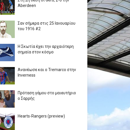
Στη 2η θέση οι Gers, 2-0 την
Aberdeen
Σαν σήμερα στις 25 Ιανουαρίου
του 1916 #2
Η Σκωτία έχει την αρχαιότερη
σημαία στον κόσμο
Ανανέωσε και ο Tremarco στην
Inverness
Πρόταση γάμου στο μαιευτήριο
ο Σαρρής
Hearts-Rangers (preview)