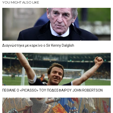
YOU MIGHT ALSO LIKE
Διαγνώστηκε με καρκίνο ο Sir Kenny Dalglish
ΠΕΘΑΝΕ Ο «PICASSO» TOY ΠΟΔΟΣΦΑΙΡΟΥ JOHN ROBERTSON