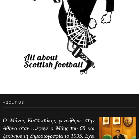
ABOUT US
Ο Μάνος Κασσωτάκης γεννήθηκε στην
Αθήνα όταν …έφυγε ο Μάης του 68 και
ξεκίνησε τη δημοσιογραφία το 1995. Εχει