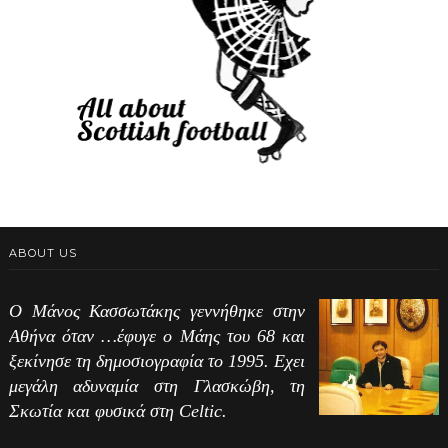
ABOUT US
Ο Μάνος Κασσωτάκης γεννήθηκε στην
Αθήνα όταν …έφυγε ο Μάης του 68 και
ξεκίνησε τη δημοσιογραφία το 1995. Εχει
μεγάλη αδυναμία στη Γλασκώβη, τη
Σκωτία και φυσικά στη Celtic.