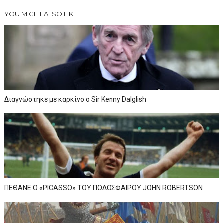
YOU MIGHT ALSO LIKE
Διαγνώστηκε με καρκίνο ο Sir Kenny Dalglish
ΠΕΘΑΝΕ Ο «PICASSO» TOY ΠΟΔΟΣΦΑΙΡΟΥ JOHN ROBERTSON