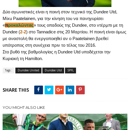
Δύο αγωνιστικές είναι η ποινή στον τεχνικό της
Dundee
Utd
,
Mixu
Paatelainen
, για την κίνηση του να πανηγυρίσει
«
π
ροκαλώντας
» τους οπαδούς της
Dundee
, στο ντέρμπι με τη
Dundee
(
2-2
) στο
Tannadice
στις 20 Μαρτίου. Η ποινή είναι όμως
με αναστολή θα ενεργοποιηθεί αν ο
Paatelainen
βρεθεί
υπότροπος στη συνέχεια πριν το τέλος του 2016.
Στο βυθό της βαθμολογίας η
Dundee
Utd
υποδέχεται την
Κυριακή τη
Hamilton
.
Tags :
Dundee United
Dundee Utd
SPFL
SHARE THIS
YOU MIGHT ALSO LIKE