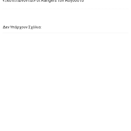
«Ξεσπιτώνονται» οι Rangers τον Αύγουστο
Δεν Υπάρχουν Σχόλια: