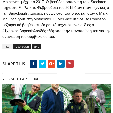
Motherwell
μέχρι το 2017. Ο βοηθός προπονητή των
Steelmen
πήγε στο
Fir
Park
το Φεβρουάριο του
2015 όταν ήταν τεχνικός ο
Ian
Baraclough
παρέμεινε όμως στο πόστο του και όταν ο
Mark
McGhee
ήρθε στη
Motherwell
.
O
McGhee
θεωρεί το
Robinson
«εξαιρετικό βοηθό και εξαιρετικό τεχνικό» ενώ ο ίδιος ο
41χρονος Βορειοϊρλανδός εξέφρασε την ικανοποίηση του για την
ανανέωση του συμβολαίου του.
Tags :
Motherwell
SPFL
SHARE THIS
YOU MIGHT ALSO LIKE