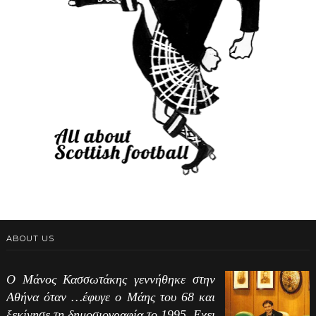
ABOUT US
Ο Μάνος Κασσωτάκης γεννήθηκε στην
Αθήνα όταν …έφυγε ο Μάης του 68 και
ξεκίνησε τη δημοσιογραφία το 1995. Εχει