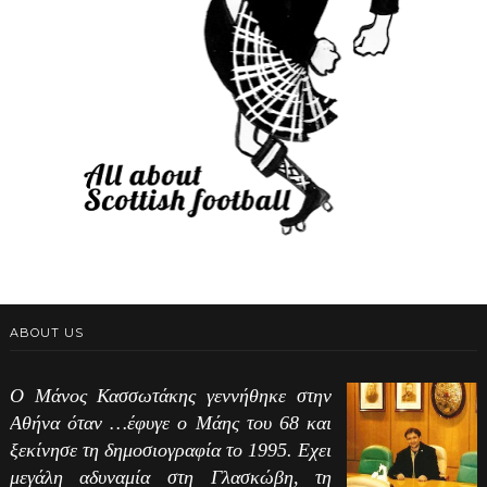
ABOUT US
Ο Μάνος Κασσωτάκης γεννήθηκε στην
Αθήνα όταν …έφυγε ο Μάης του 68 και
ξεκίνησε τη δημοσιογραφία το 1995. Εχει
μεγάλη αδυναμία στη Γλασκώβη, τη