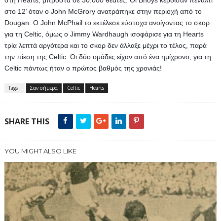
στη Hearts, μπροστά σε 30.000 θεατές. Οι Bhoys κέρδισαν πέναλτι 
στο 12’ όταν ο John McGrory ανατράπηκε στην περιοχή από το 
Dougan. Ο John McPhail το εκτέλεσε εύστοχα ανοίγοντας το σκορ 
για τη Celtic, όμως ο Jimmy Wardhaugh ισοφάρισε για τη Hearts 
τρία λεπτά αργότερα και το σκορ δεν άλλαξε μέχρι το τέλος, παρά 
την πίεση της Celtic. Oι δύο ομάδες είχαν από ένα ημίχρονο, για τη 
Celtic πάντως ήταν ο πρώτος βαθμός της χρονιάς! 
Tags :
Σαν σήμερα
Celtic
Hearts
SHARE THIS
YOU MIGHT ALSO LIKE