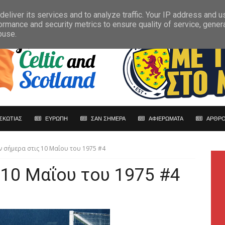
eliver its services and to analyze traffic. Your IP address and 
ormance and security metrics to ensure quality of service, gene
buse.
ΣΚΩΤΙΑΣ
ΕΥΡΩΠΗ
ΣΑΝ ΣΗΜΕΡΑ
ΑΦΙΕΡΩΜΑΤΑ
ΑΡΘΡΟ
ν σήμερα στις 10 Μαΐου του 1975 #4
 10 Μαΐου του 1975 #4