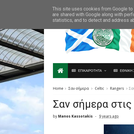
Ο,ΤΙ ΑΦΟΡΑ ΤΗ ΣΚΩΤΙΑ ΘΑ ΤΟ ΒΡΕΙΣ ΜΟΝΟ ΕΔΩ...
This site uses cookies from Google to d
are shared with Google along with perf
statistics, and to detect and address a
ΕΠΙΚΑΙΡΟΤΗΤΑ
ΕΘΝΙΚΗ 
Home
Σαν σήμερα
Celtic
Rangers
Σα
Σαν σήμερα στις
by
Manos Kassotakis
9 years ago