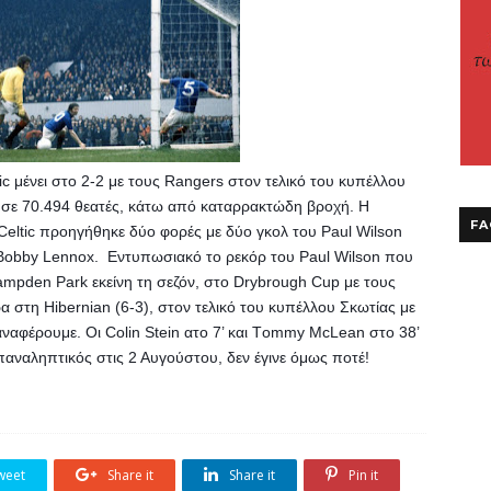
c μένει στο 2-2 με τους Rangers στον τελικό του κυπέλλου 
ε 70.494 θεατές, κάτω από καταρρακτώδη βροχή. Η 
FA
Celtic προηγήθηκε δύο φορές με δύο γκολ του Paul Wilson 
το Bobby Lennox.  Eντυπωσιακό το ρεκόρ του Paul Wilson που 
ampden Park εκείνη τη σεζόν, στο Drybrough Cup με τους 
α στη Hibernian (6-3), στον τελικό του κυπέλλου Σκωτίας με 
 αναφέρουμε. Oι Colin Stein ατο 7’ και Τommy McLean στο 38’ 
παναληπτικός στις 2 Αυγούστου, δεν έγινε όμως ποτέ!
weet
Share it
Share it
Pin it