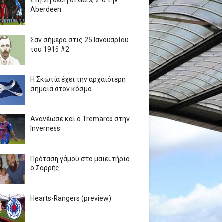
Στη 2η θέση οι Gers, 2-0 την
Aberdeen
Σαν σήμερα στις 25 Ιανουαρίου
του 1916 #2
Η Σκωτία έχει την αρχαιότερη
σημαία στον κόσμο
Ανανέωσε και ο Tremarco στην
Inverness
Πρόταση γάμου στο μαιευτήριο
ο Σαρρής
Hearts-Rangers (preview)