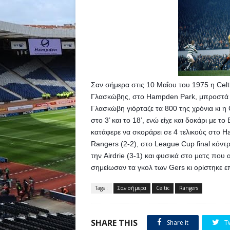
Σαν σήμερα στις 10 Μαΐου του 1975 η Celti
Γλασκώβης, στο Hampden Park, μπροστά σ
Γλασκώβη γιόρταζε τα 800 της χρόνια κι η 
στο 3’ και το 18’, ενώ είχε και δοκάρι με 
κατάφερε να σκοράρει σε 4 τελικούς στο H
Rangers (2-2), στο League Cup final κόντρ
την Airdrie (3-1) και φυσικά στο ματς που
σημείωσαν τα γκολ των Gers κι ορίστηκε ε
Tags :
Σαν σήμερα
Celtic
Rangers
SHARE THIS
Share it
T