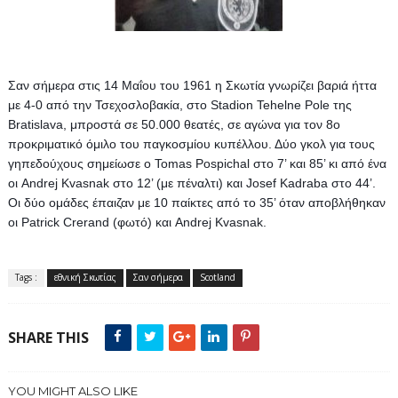
Σαν σήμερα στις 14 Μαΐου του 1961 η Σκωτία γνωρίζει βαριά ήττα 
με 4-0 από την Τσεχοσλοβακία, στο Stadion Tehelne Pole της 
Bratislava, μπροστά σε 50.000 θεατές, σε αγώνα για τον 8ο 
προκριματικό όμιλο του παγκοσμίου κυπέλλου. 
Δύο γκολ για τους 
γηπεδούχους σημείωσε ο Tomas Pospichal στο 7’ και 85’ κι από ένα 
οι Andrej Kvasnak στο 12’ (με πέναλτι) και Josef Kadraba στο 44’. 
Οι δύο ομάδες έπαιζαν με 10 παίκτες από το 35’ όταν αποβλήθηκαν 
οι Patrick Crerand (φωτό) και Andrej Kvasnak.
Tags :
εθνική Σκωτίας
Σαν σήμερα
Scotland
SHARE THIS
YOU MIGHT ALSO LIKE