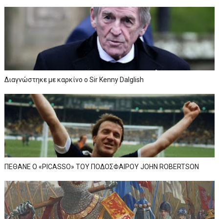
Διαγνώστηκε με καρκίνο ο Sir Kenny Dalglish
ΠΕΘΑΝΕ Ο «PICASSO» TOY ΠΟΔΟΣΦΑΙΡΟΥ JOHN ROBERTSON