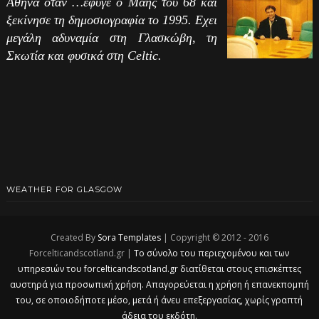
Αθήνα όταν …έφυγε ο Μάης του 68 και
ξεκίνησε τη δημοσιογραφία το 1995. Εχει
μεγάλη αδυναμία στη Γλασκώβη, τη
Σκωτία και φυσικά στη Celtic.
WEATHER FOR GLASGOW
Created By
Sora Templates
| Copyright © 2012 - 2016
Forcelticandscotland.gr |
Το σύνολο του περιεχομένου και των
υπηρεσιών του forcelticandscotland.gr διατίθεται στους επισκέπτες
αυστηρά για προσωπική χρήση. Απαγορεύεται η χρήση ή επανεκπομπή
του, σε οποιοδήποτε μέσο, μετά ή άνευ επεξεργασίας, χωρίς γραπτή
άδεια του εκδότη.