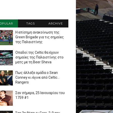
OPULAR
TAGS
ARCHIVE
Η επίσημη ανακοίνωση της
Green Brigade για τις σημαίες
της Παλαιστίνης
Οπαδοί της Celtic θα έχουν
σημαίες της Παλαιστίνης στο
ματς με τη Beer Sheva
Πως άλλαξε ομάδα ο Sean
Conney κι έγινε από Celtic...
Rangers
Σαν σήμερα, 25 Ιανουαρίου του
1759 #1