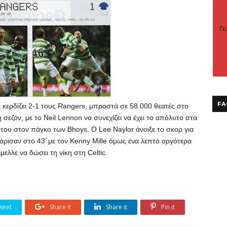
FA
 κερδίζει 2-1 τους Rangers, μπροστά σε 58.000 θεατές στο 
η σεζόν, με το Neil Lennon να συνεχίζει να έχει το απόλυτο στα 
ου στον πάγκο των Bhoys. O Lee Naylor άνοιξε το σκορ για 
άρισαν στο 43’ με τον Kenny Mille όμως ένα λεπτό αργότερα 
ελλε να δώσει τη νίκη στη Celtic.
weet
Share it
Share it
Pin it