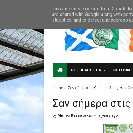
Ο,ΤΙ ΑΦΟΡΑ ΤΗ ΣΚΩΤΙΑ ΘΑ ΤΟ ΒΡΕΙΣ ΜΟΝΟ ΕΔΩ...
This site uses cookies from Google to d
are shared with Google along with perf
statistics, and to detect and address a
ΕΠΙΚΑΙΡΟΤΗΤΑ
ΕΘΝΙΚΗ 
Home
Σαν σήμερα
Celtic
Rangers
Σα
Σαν σήμερα στις
by
Manos Kassotakis
9 years ago