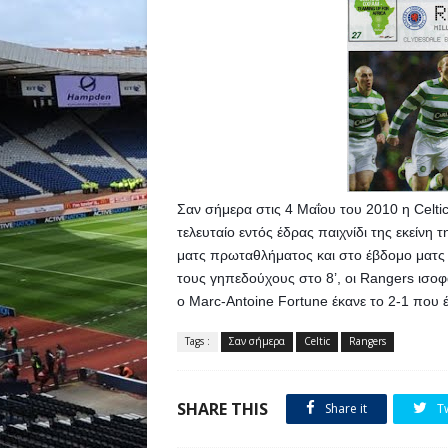
Σαν σήμερα στις 4 Μαΐου του 2010 η Celtic
τελευταίο εντός έδρας παιχνίδι της εκείνη τ
ματς πρωταθλήματος και στο έβδομο ματς τ
τους γηπεδούχους στο 8’, οι Rangers ισοφ
ο Marc-Antoine Fortune έκανε το 2-1 που έμ
Tags :
Σαν σήμερα
Celtic
Rangers
SHARE THIS
Share it
T