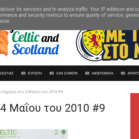
eliver its services and to analyze traffic. Your IP address and 
ormance and security metrics to ensure quality of service, gene
buse.
ΣΚΩΤΙΑΣ
ΕΥΡΩΠΗ
ΣΑΝ ΣΗΜΕΡΑ
ΑΦΙΕΡΩΜΑΤΑ
ΑΡΘΡΟ
ν σήμερα στις 4 Μαΐου του 2010 #9
 4 Μαΐου του 2010 #9