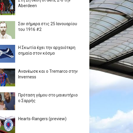
Στη 2η θέση οι Gers, 2-0 την
Aberdeen
Σαν σήμερα στις 25 Ιανουαρίου
του 1916 #2
Η Σκωτία έχει την αρχαιότερη
σημαία στον κόσμο
Ανανέωσε και ο Tremarco στην
Inverness
Πρόταση γάμου στο μαιευτήριο
ο Σαρρής
Hearts-Rangers (preview)