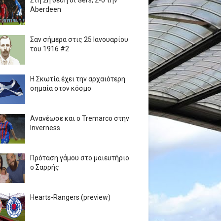
Στη 2η θέση οι Gers, 2-0 την
Aberdeen
Σαν σήμερα στις 25 Ιανουαρίου
του 1916 #2
Η Σκωτία έχει την αρχαιότερη
σημαία στον κόσμο
Ανανέωσε και ο Tremarco στην
Inverness
Πρόταση γάμου στο μαιευτήριο
ο Σαρρής
Hearts-Rangers (preview)