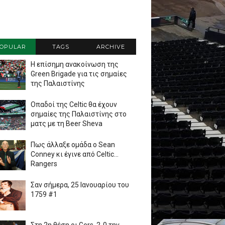
OPULAR
TAGS
ARCHIVE
Η επίσημη ανακοίνωση της
Green Brigade για τις σημαίες
της Παλαιστίνης
Οπαδοί της Celtic θα έχουν
σημαίες της Παλαιστίνης στο
ματς με τη Beer Sheva
Πως άλλαξε ομάδα ο Sean
Conney κι έγινε από Celtic...
Rangers
Σαν σήμερα, 25 Ιανουαρίου του
1759 #1