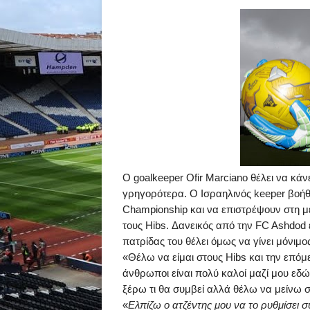
O
goalkeeper
Ofir
Marciano
θέλει να κάν
γρηγορότερα. Ο Ισραηλινός
keeper
βοήθ
Championship
και να επιστρέψουν στη με
τους
Hibs
. Δανεικός από την
FC
Ashdod
πατρίδας του θέλει όμως να γίνει μόνιμ
«Θέλω να είμαι στους
Hibs
και την επόμ
άνθρωποι είναι πολύ καλοί μαζί μου εδ
ξέρω τι θα συμβεί αλλά θέλω να μείνω
«
E
λπίζω ο ατζέντης μου ν
α το ρυθμίσει