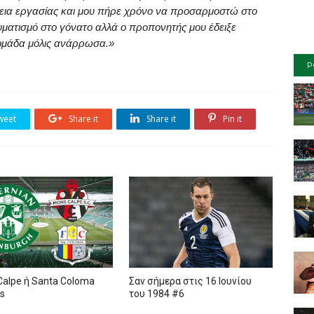
εια εργασίας και μου πήρε χρόνο να προσαρμοστώ στο
υματισμό στο γόνατο αλλά ο προπονητής μου έδειξε
 ομάδα μόλις ανάρρωσα.»
P
weet
Share it
Share it
Pin it
alpe ή Santa Coloma
Σαν σήμερα στις 16 Ιουνίου
bs
του 1984 #6