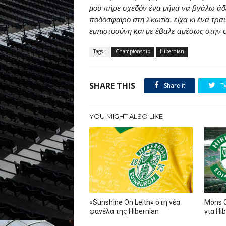
μου πήρε σχεδόν ένα μήνα να βγάλω άδ
ποδόσφαιρο στη Σκωτία, είχα κι ένα τρα
εμπιστοσύνη και με έβαλε αμέσως στην
Tags :
Championship
Hibernian
SHARE THIS
Share it
T
YOU MIGHT ALSO LIKE
«Sunshine On Leith» στη νέα
Mons C
φανέλα της Hibernian
για Hi