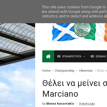
Ο,ΤΙ ΑΦΟΡΑ ΤΗ ΣΚΩΤΙΑ ΘΑ ΤΟ ΒΡΕΙΣ ΜΟΝΟ ΕΔΩ...
This site uses cookies from Google to d
are shared with Google along with perf
statistics, and to detect and address a
ΕΠΙΚΑΙΡΟΤΗΤΑ
ΕΘΝΙΚΗ 
Home
Championship
Hibernian
Θέλει ν
Θέλει να μείνει 
Marciano
by
Manos Kassotakis
9 years ago