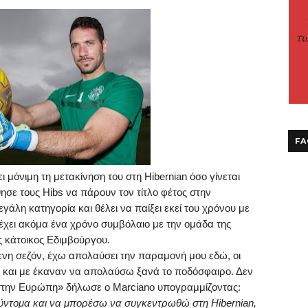
FA
ει μόνιμη τη μετακίνηση του στη
Hibernian
όσο γίνεται
ησε τους
Hibs
να πάρουν τον τίτλο φέτος στην
γάλη κατηγορία και θέλει να παίξει εκεί του χρόνου με
έχει ακόμα ένα χρόνο συμβόλαιο με την ομάδα της
ος κάτοικος Εδιμβούργου.
ενη σεζόν, έχω απολαύσει την παραμονή μου εδώ, οι
ώ και με έκαναν να απολαύσω ξανά το ποδόσφαιρο. Δεν
 στην Ευρώπη» δήλωσε ο
Marciano
υπογραμμίζοντας:
 σύντομα και να μπορέσω να συγκεντρωθώ στη
Hibernian
,