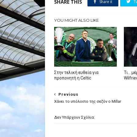
SHARE THIS
Share it
T
YOU MIGHT ALSO LIKE
Στην τελική ευθεία για
Τι… μέ
προπονητή η Celtic
Wilfri
Previous
Xάνει το υπόλοιπο της σεζόν ο Millar
Δεν Υπάρχουν Σχόλια: