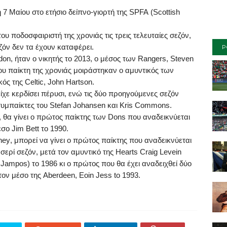
 7 Μαίου στο ετήσιο δείπνο-γιορτή της
SPFA
(
Scottish
του ποδοσφαιριστή της χρονιάς τις τρεις τελευταίες σεζόν,
ζόν δεν τα έχουν καταφέρει.
P
don
, ήταν ο νικητής το 2013, ο μέσος των
Rangers
,
Steven
του παίκτη της χρονιάς μοιράστηκαν ο αμυντικός των
ικός της
Celtic
,
John
Hartson
.
είχε κερδίσει πέρυσι, ενώ τις δύο προηγούμενες σεζόν
 συμπαίκτες του
Stefan
Johansen
και
Kris
Commons
.
, θα γίνει ο πρώτος παίκτης των
Dons
που αναδεικνύεται
μέσο
Jim
Bett
το 1990.
ney
, μπορεί να γίνει ο πρώτος παίκτης που αναδεικνύεται
σερί σεζόν, μετά τον αμυντικό της
Hearts
Craig
Levein
ς
Jampos
) το 1986 κι ο πρώτος που θα έχει αναδειχθεί δύο
τον μέσο της
Aberdeen
,
Eoin
Jess
to
1993.