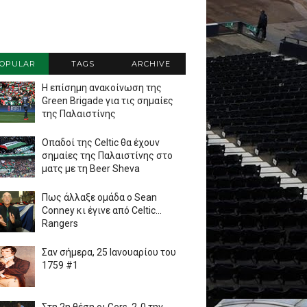
OPULAR
TAGS
ARCHIVE
Η επίσημη ανακοίνωση της
Green Brigade για τις σημαίες
της Παλαιστίνης
Οπαδοί της Celtic θα έχουν
σημαίες της Παλαιστίνης στο
ματς με τη Beer Sheva
Πως άλλαξε ομάδα ο Sean
Conney κι έγινε από Celtic...
Rangers
Σαν σήμερα, 25 Ιανουαρίου του
1759 #1