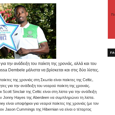
FA
ια την ανάδειξη του παίκτη της χρονιάς, αλλά και του
ssa
Dembele
μάλιστα να βρίσκεται και στις δύο λίστες.
παίκτες της χρονιάς στη Σκωτία είναι παίκτες της
Celtic
,
ητες για την ανάδειξη του νεαρού παίκτη της χρονιάς.
αι
Scott
Sinclair
της
Celtic
είναι στη λίστα για την ανάδειξη
ον
Jonny
Hayes
της
Aberdeen
να συμπληρώνει τη λίστα.
ney
είναι υποψήφιοι για νεαροί παίκτες της χρονιάς (με τον
τον
Jason
Cummings
της
Hibernian
να είναι ο τέταρτος