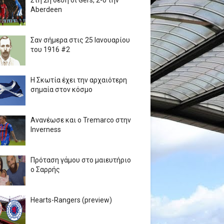
Στη 2η θέση οι Gers, 2-0 την
Aberdeen
Σαν σήμερα στις 25 Ιανουαρίου
του 1916 #2
Η Σκωτία έχει την αρχαιότερη
σημαία στον κόσμο
Ανανέωσε και ο Tremarco στην
Inverness
Πρόταση γάμου στο μαιευτήριο
ο Σαρρής
Hearts-Rangers (preview)