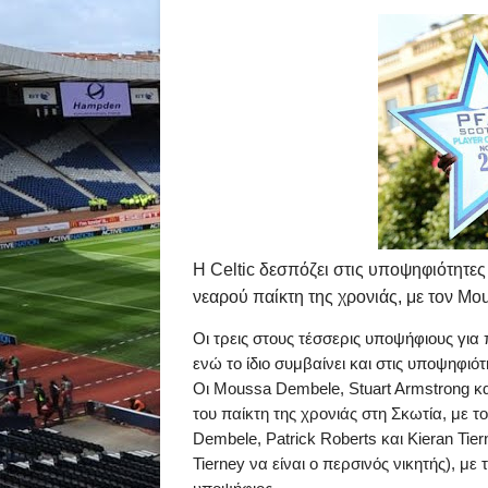
Η
Celtic
δεσπόζει στις υποψηφιότητες γ
νεαρού παίκτη της χρονιάς, με τον
Mou
Οι τρεις στους τέσσερις υποψήφιους για 
ενώ το ίδιο συμβαίνει και στις υποψηφιότ
Οι
Moussa
Dembele
,
Stuart
Armstrong
κ
του παίκτη της χρονιάς στη Σ
κωτία, με τ
Dembele
,
Patrick
Roberts
και
Kieran
Tier
Tierney
να είναι ο περσινός νικητής), με 