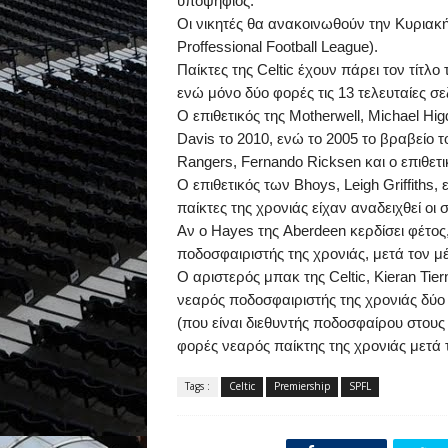
υποψήφιος.
Οι νικητές θα ανακοινωθούν την Κυριακή
Proffessional
Football
League
).
Παίκτες της
Celtic
έχουν πάρει τον τίτλο 
ενώ μόνο δύο φορές τις 13 τελευταίες σε
Ο επιθετικός της
Motherwell
,
Michael
Hig
Davis
το 2010, ενώ το 2005 το βραβείο 
Rangers
,
Fernando
Ricksen
και ο επιθετ
Ο επιθετικός των
Bhoys
,
Leigh
Griffiths
, 
παίκτες της χρονιάς είχαν αναδειχθεί οι
Αν ο
Hayes
της
Aberdeen
κερδίσει φέτος
ποδοσφαιριστής της χρονιάς, μετά τον 
Ο αριστερός μπακ της
Celtic
,
Kieran
Tier
νεαρός ποδοσφαιριστής της χρονιάς δύο 
(που είναι διεθυντής ποδοσφαίρου στου
φορές νεαρός παίκτης της χρονιάς μετά 
Tags :
Celtic
Premiership
SPFL