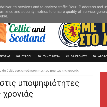
eliver its services and to analyze traffic. Your IP address and 
ormance and security metrics to ensure quality of service, gene
buse.
ΣΚΩΤΙΑΣ
ΕΥΡΩΠΗ
ΣΑΝ ΣΗΜΕΡΑ
ΑΦΙΕΡΩΜΑΤΑ
ΑΡΘΡΟ
ρχία Celtic στις υποψηφιότητες των παικτών της χρονιάς
c στις υποψηφιότητες
 χρονιάς