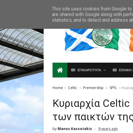
Ο,ΤΙ ΑΦΟΡΑ ΤΗ ΣΚΩΤΙΑ ΘΑ ΤΟ ΒΡΕΙΣ ΜΟΝΟ ΕΔΩ...
This site uses cookies from Google to d
are shared with Google along with perf
statistics, and to detect and address a
ΕΠΙΚΑΙΡΟΤΗΤΑ
ΕΘΝΙΚΗ 
Home
Celtic
Premiership
SPFL
Kυρια
Kυριαρχία Celti
των παικτών της
by
Manos Kassotakis
9 years ago