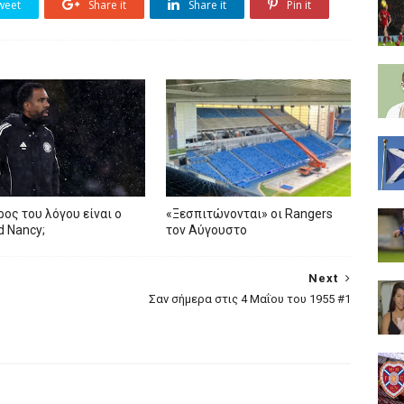
weet
Share it
Share it
Pin it
ρος του λόγου είναι ο
«Ξεσπιτώνονται» οι Rangers
ed Nancy;
τον Αύγουστο
Next
Σαν σήμερα στις 4 Μαΐου του 1955 #1