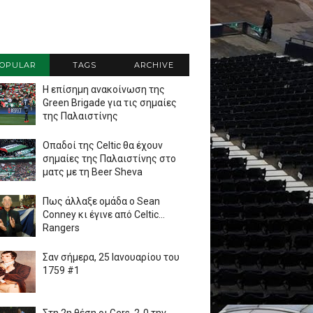
OPULAR
TAGS
ARCHIVE
Η επίσημη ανακοίνωση της
Green Brigade για τις σημαίες
της Παλαιστίνης
Οπαδοί της Celtic θα έχουν
σημαίες της Παλαιστίνης στο
ματς με τη Beer Sheva
Πως άλλαξε ομάδα ο Sean
Conney κι έγινε από Celtic...
Rangers
Σαν σήμερα, 25 Ιανουαρίου του
1759 #1