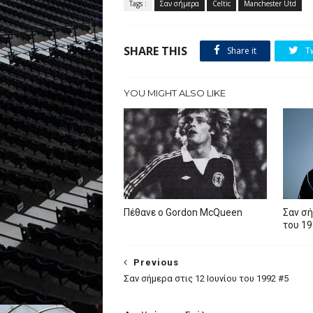
Tags :
Σαν σήμερα
Celtic
Manchester Utd
SHARE THIS
Share it
T
YOU MIGHT ALSO LIKE
Πέθανε ο Gordon McQueen
Σαν σή
του 19
Previous
Σαν σήμερα στις 12 Ιουνίου του 1992 #5