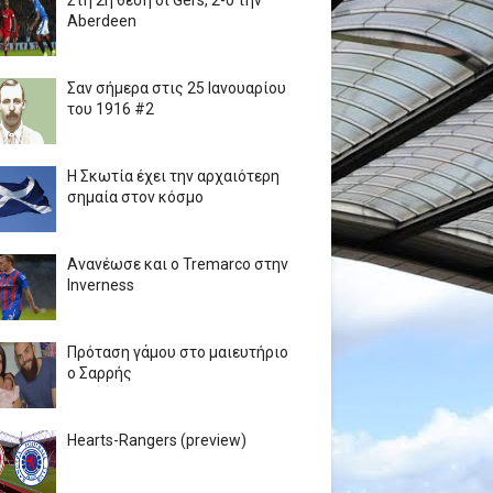
Στη 2η θέση οι Gers, 2-0 την
Aberdeen
Σαν σήμερα στις 25 Ιανουαρίου
του 1916 #2
Η Σκωτία έχει την αρχαιότερη
σημαία στον κόσμο
Ανανέωσε και ο Tremarco στην
Inverness
Πρόταση γάμου στο μαιευτήριο
ο Σαρρής
Hearts-Rangers (preview)