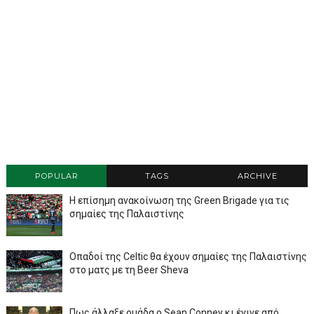
POPULAR
TAGS
ARCHIVE
Η επίσημη ανακοίνωση της Green Brigade για τις
σημαίες της Παλαιστίνης
Οπαδοί της Celtic θα έχουν σημαίες της Παλαιστίνης
στο ματς με τη Beer Sheva
Πως άλλαξε ομάδα ο Sean Conney κι έγινε από